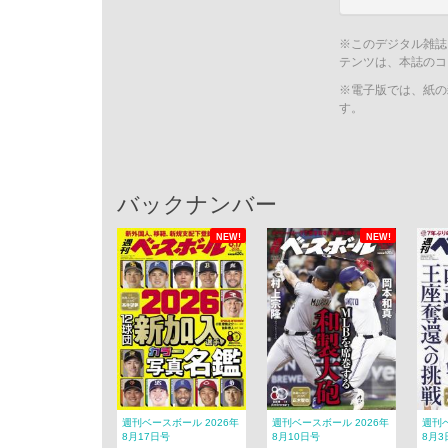
※このデジタル雑誌
テンツは、本誌のコ
※電子版では、紙の
す。
バックナンバー
NEW!
NEW!
週刊ベースボール 2026年
週刊ベースボール 2026年
週刊ベ
8月17日号
8月10日号
8月3