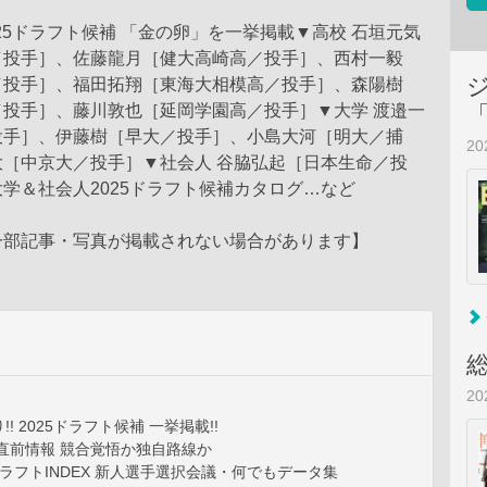
025ドラフト候補 「金の卵」を一挙掲載▼高校 石垣元気
／投手］、佐藤龍月［健大高崎高／投手］、西村一毅
／投手］、福田拓翔［東海大相模高／投手］、森陽樹
／投手］、藤川敦也［延岡学園高／投手］▼大学 渡邉一
投手］、伊藤樹［早大／投手］、小島大河［明大／捕
2
大［中京大／投手］▼社会人 谷脇弘起［日本生命／投
学＆社会人2025ドラフト候補カタログ…など
一部記事・写真が掲載されない場合があります】
2
! 2025ドラフト候補 一挙掲載!!
ト直前情報 競合覚悟か独自路線か
3ドラフトINDEX 新人選手選択会議・何でもデータ集