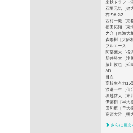
来秋ドラフト注目
石垣元気［健
右のBIG2
西村一毅［京
福田拓翔［東
之介［東海大
森陽樹［大阪
ブルエース
阿部葉太［横
新井瑛太［滝
藤川敦也［延
AD
目次
高校生有力15
渡邉一生［仙台
堀越啓太［東
伊藤樹［早大
田和廉［早大
高須大雅［明
さらに目次