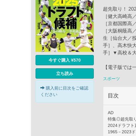
超先取り！ 2
［健大高崎高
［京都国際高
［大阪桐蔭高
生［仙台大／
手］、高木快
手］▼高校＆大
今すぐ購入 ¥570
【電子版では
立ち読み
スポーツ
購入前に目次をご確認
ください
目次
AD
特集◎超先取り!
2024ドラフ
1965－202