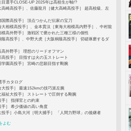
選手CLOSE-UP 2025年は高校生が軸!?
大高崎高投手］、佐藤龍月［健大高崎高投手］ 超高校級、左
都国際高投手］ 頂点つかんだ伝家の宝刀
海大相模高投手］、金本貫汰［東海大相模高内野手］、中村龍
相模高外野手］ 激戦区で磨かれた三種三様の個性
桐蔭高投手］、中野大虎［大阪桐蔭高投手］ 切磋琢磨するダ
浜高外野手］ 理想のリードオフマン
川高投手］ 目指すは火の玉ストレート
岡学園高投手］ 宮崎の悲願目指す剛腕
選手カタログ
大投手］ 最速152kmの技巧派左腕
北福祉大投手］ ストレートで圧倒する剛腕
投手］ 指揮官との約束
投手］ 希少価値の高い角度
大投手］小島大河［明大捕手］ 「人間力野球」の後継者
をよむ