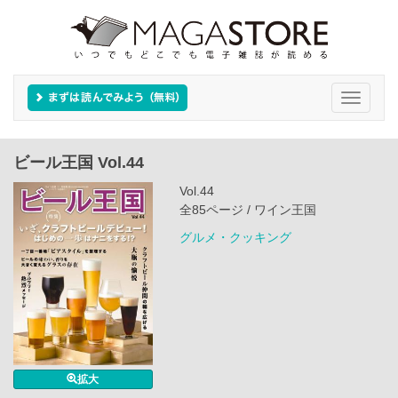
Toggle
navigati
ビール王国 Vol.44
Vol.44
全85ページ / ワイン王国
グルメ・クッキング
拡大