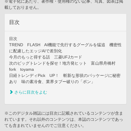
※電子化にあたり、著作権・使用権のない記事、写真、図表は掲
載しておりません。
目次
目次
TREND FLASH AI機能で先行するグーグルを猛追 機密性
に配慮したエッジAIで差別化
今月のもっと得する話 三菱UFJカード
次のビッグトレンドを探せ！地方発ヒット 富山県舟橋村
fork toyama
日経トレンディPick UP！ 斬新な形状のパッケージに秘密
あり 味の素冷食、業界タブー破りの「ポン」
さらに目次をよむ
※このデジタル雑誌には目次に記載されているコンテンツが含ま
れています。それ以外のコンテンツは、本誌のコンテンツであっ
ても含まれていませんのでご注意ください。