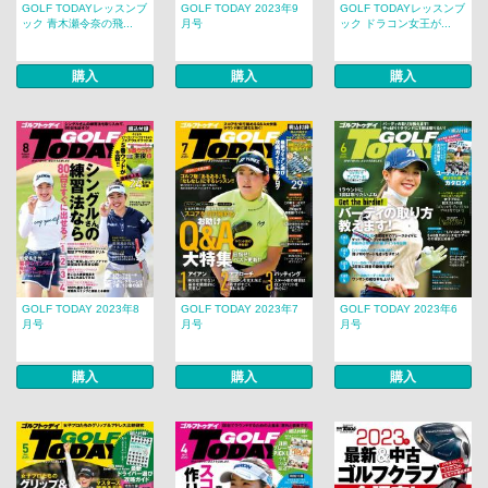
GOLF TODAYレッスンブ
GOLF TODAY 2023年9
GOLF TODAYレッスンブ
ック 青木瀬令奈の飛...
月号
ック ドラコン女王が...
購入
購入
購入
GOLF TODAY 2023年8
GOLF TODAY 2023年7
GOLF TODAY 2023年6
月号
月号
月号
購入
購入
購入