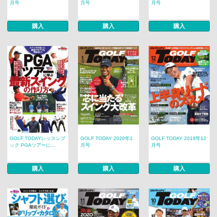
月号
月号
月号
購入
購入
購入
GOLF TODAYレッスンブ
GOLF TODAY 2020年1
GOLF TODAY 2019年12
ック PGAツアーに...
月号
月号
購入
購入
購入