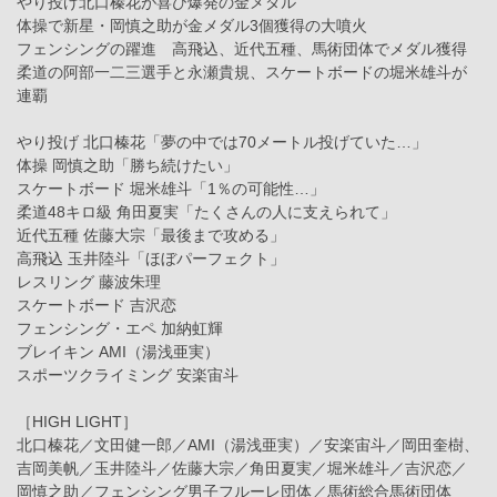
やり投げ北口榛花が喜び爆発の金メダル
体操で新星・岡慎之助が金メダル3個獲得の大噴火
フェンシングの躍進 高飛込、近代五種、馬術団体でメダル獲得
柔道の阿部一二三選手と永瀬貴規、スケートボードの堀米雄斗が
連覇
やり投げ 北口榛花「夢の中では70メートル投げていた…」
体操 岡慎之助「勝ち続けたい」
スケートボード 堀米雄斗「1％の可能性…」
柔道48キロ級 角田夏実「たくさんの人に支えられて」
近代五種 佐藤大宗「最後まで攻める」
高飛込 玉井陸斗「ほぼパーフェクト」
レスリング 藤波朱理
スケートボード 吉沢恋
フェンシング・エペ 加納虹輝
ブレイキン AMI（湯浅亜実）
スポーツクライミング 安楽宙斗
［HIGH LIGHT］
北口榛花／文田健一郎／AMI（湯浅亜実）／安楽宙斗／岡田奎樹、
吉岡美帆／玉井陸斗／佐藤大宗／角田夏実／堀米雄斗／吉沢恋／
岡慎之助／フェンシング男子フルーレ団体／馬術総合馬術団体