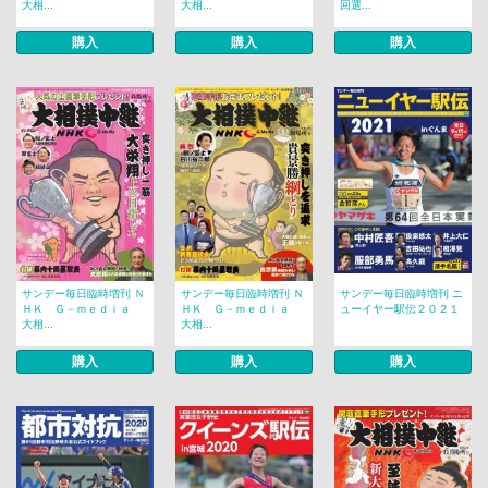
大相...
大相...
回選...
購入
購入
購入
サンデー毎日臨時増刊 Ｎ
サンデー毎日臨時増刊 Ｎ
サンデー毎日臨時増刊 ニ
ＨＫ Ｇ－ｍｅｄｉａ
ＨＫ Ｇ－ｍｅｄｉａ
ューイヤー駅伝２０２１
大相...
大相...
購入
購入
購入