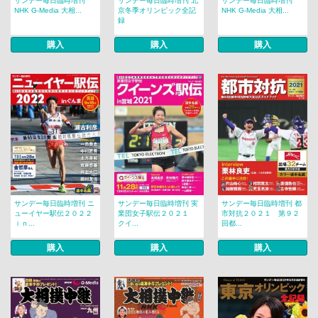
サンデー毎日臨時増刊
サンデー毎日臨時増刊 北
サンデー毎日臨時増刊
NHK G-Media 大相...
京冬季オリンピック全記
NHK G-Media 大相...
録
購入
購入
購入
サンデー毎日臨時増刊 ニ
サンデー毎日臨時増刊 実
サンデー毎日臨時増刊 都
ューイヤー駅伝２０２２
業団女子駅伝２０２１
市対抗２０２１ 第９２
ｉｎ...
クイ...
回都...
購入
購入
購入