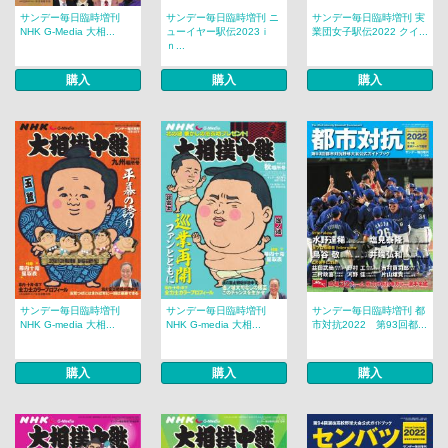
サンデー毎日臨時増刊
サンデー毎日臨時増刊 ニ
サンデー毎日臨時増刊 実
NHK G-Media 大相...
ューイヤー駅伝2023ｉ
業団女子駅伝2022 クイ...
ｎ...
購入
購入
購入
サンデー毎日臨時増刊
サンデー毎日臨時増刊
サンデー毎日臨時増刊 都
NHK G-media 大相...
NHK G-media 大相...
市対抗2022 第93回都...
購入
購入
購入