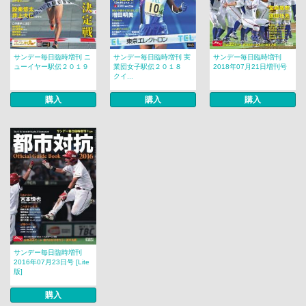
サンデー毎日臨時増刊 ニ
サンデー毎日臨時増刊 実
サンデー毎日臨時増刊
ューイヤー駅伝２０１９
業団女子駅伝２０１８
2018年07月21日増刊号
クイ...
購入
購入
購入
サンデー毎日臨時増刊
2016年07月23日号 [Lite
版]
購入