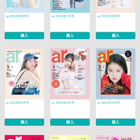
ar 2023年8月号
ar 2023年7月号
ar 2023年6月号
購入
購入
購入
ar 2023年5月号
ar 2023年4月号
ar 2023年3月号
購入
購入
購入