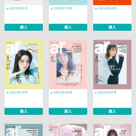
ar 2021年8月号
ar 2021年7月号
ar 2021年6月号
購入
購入
購入
ar 2021年5月号
ar 2021年4月号
ar 2021年3月号
購入
購入
購入