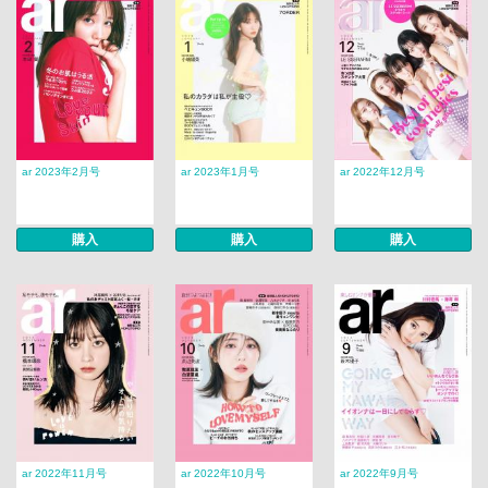
ar 2023年2月号
ar 2023年1月号
ar 2022年12月号
購入
購入
購入
ar 2022年11月号
ar 2022年10月号
ar 2022年9月号