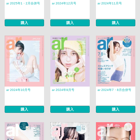
ar 2025年1・2月合併号
ar 2024年12月号
ar 2024年11月号
購入
購入
購入
ar 2024年10月号
ar 2024年9月号
ar 2024年7・8月合併号
購入
購入
購入