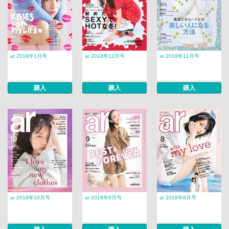
ar 2019年1月号
ar 2018年12月号
ar 2018年11月号
購入
購入
購入
ar 2018年10月号
ar 2018年9月号
ar 2018年8月号