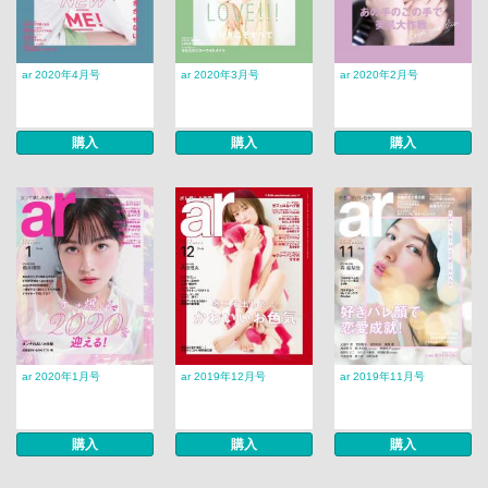
ar 2020年4月号
ar 2020年3月号
ar 2020年2月号
購入
購入
購入
ar 2020年1月号
ar 2019年12月号
ar 2019年11月号
購入
購入
購入