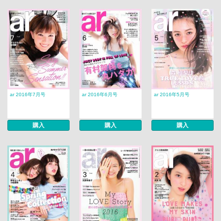
ar 2016年7月号
ar 2016年6月号
ar 2016年5月号
購入
購入
購入