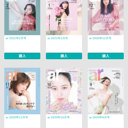
ar 2021年2月号
ar 2021年1月号
ar 2020年12月号
購入
購入
購入
ar 2020年11月号
ar 2020年10月号
ar 2020年9月号