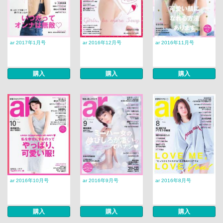
ar 2017年1月号
ar 2016年12月号
ar 2016年11月号
購入
購入
購入
ar 2016年10月号
ar 2016年9月号
ar 2016年8月号
購入
購入
購入