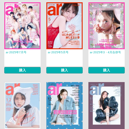
ar 2025年7月号
ar 2025年5月号
ar 2025年3・4月合併号
購入
購入
購入