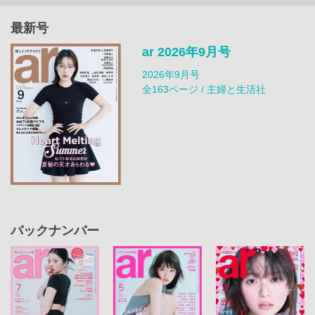
最新号
ar 2026年9月号
2026年9月号
全163ページ / 主婦と生活社
バックナンバー