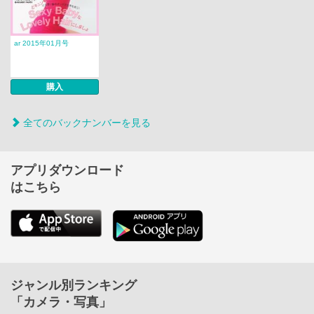
ar 2015年01月号
購入
全てのバックナンバーを見る
アプリダウンロード
はこちら
ジャンル別ランキング
「カメラ・写真」