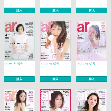
購入
購入
購入
ar 2017年4月号
ar 2017年3月号
ar 2017年2月号
購入
購入
購入