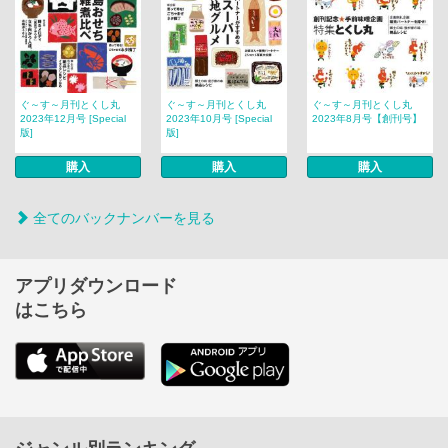
ぐ～す～月刊とくし丸
ぐ～す～月刊とくし丸
ぐ～す～月刊とくし丸
2023年12月号 [Special
2023年10月号 [Special
2023年8月号【創刊号】
版]
版]
購入
購入
購入
全てのバックナンバーを見る
アプリダウンロード
はこちら