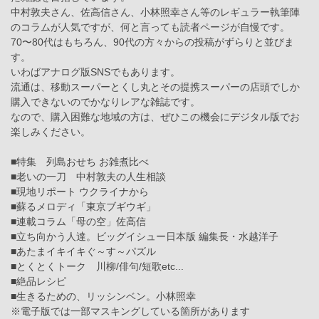
中村敦夫さん、佐高信さん、小林照幸さん等のレギュラー執筆陣
のコラムが人気ですが、何と言っても読者ページが自慢です。
70〜80代はもちろん、90代の方々からの投稿がずらりと並びま
す。
いわばアナログ版SNSでもあります。
流通は、移動スーパーとくし丸とその提携スーパーの店頭でしか
購入できないのでかなりレアな雑誌です。
なので、購入困難な地域の方は、ぜひこの機会にデジタル版でお
楽しみください。
■特集 列島おせち お雑煮比べ
■老いの一刀 中村敦夫の人生相談
■現地リポート ウクライナから
■蘇るメロディ「東京ブギウギ」
■連載コラム「母の空」佐高信
■立ち向かう人達。ビッグイシュー日本版 編集長・水越洋子
■あたまイキイキぐ～す～パズル
■とくとくトーク 川柳/俳句/短歌etc...
■絶品レシピ
■生きるための、リッシンベン。小林照幸
※電子版では一部マスキングしている箇所があります