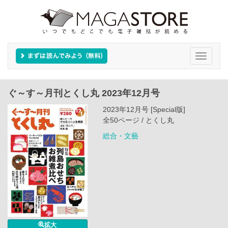
Toggle
navigati
ぐ～す～月刊とくし丸 2023年12月号
2023年12月号 [Special版]
全50ページ / とくし丸
総合・文藝
拡大