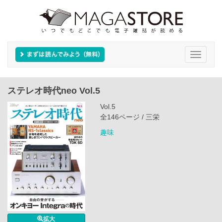
Toggle
navigati
ステレオ時代neo Vol.5
Vol.5
全146ページ / 三栄
趣味
拡大