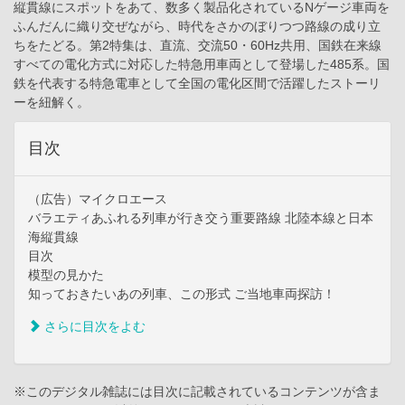
縦貫線にスポットをあて、数多く製品化されているNゲージ車両を
ふんだんに織り交ぜながら、時代をさかのぼりつつ路線の成り立
ちをたどる。第2特集は、直流、交流50・60Hz共用、国鉄在来線
すべての電化方式に対応した特急用車両として登場した485系。国
鉄を代表する特急電車として全国の電化区間で活躍したストーリ
ーを紐解く。
目次
（広告）マイクロエース
バラエティあふれる列車が行き交う重要路線 北陸本線と日本
海縦貫線
目次
模型の見かた
知っておきたいあの列車、この形式 ご当地車両探訪！
さらに目次をよむ
※このデジタル雑誌には目次に記載されているコンテンツが含ま