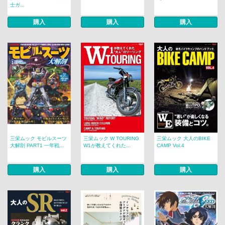
士ガ...
購入
購入
購入
三栄ムック モビルスーツ
三栄ムック W TOURING
三栄ムック 大人のBIKE
大解剖 PART1 一年戦...
W1が教えてくれた...
CAMP Vol.4
購入
購入
購入