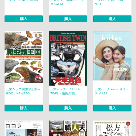
ス Vol.14
No.4
購入
購入
購入
三栄ムック 爬虫類王国 ─
三栄ムック BRITISH-
三栄ムック kiitos. キイト
iZOO・KAWAZO...
TWIN －愉悦の”英...
ス Vol.13
購入
購入
購入