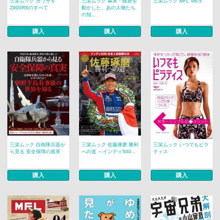
三栄ムック カワサキ
三栄ムック 幕末・維新を
三栄ムック MFL Vol.5
Z900RSのすべて
動かした、あの人物たち
の知...
購入
購入
購入
三栄ムック 自衛隊兵器か
三栄ムック 佐藤琢磨 勝利
三栄ムック いつでもピラ
ら見る 安全保障の真実
への道 ～インディ500...
ティス
購入
購入
購入