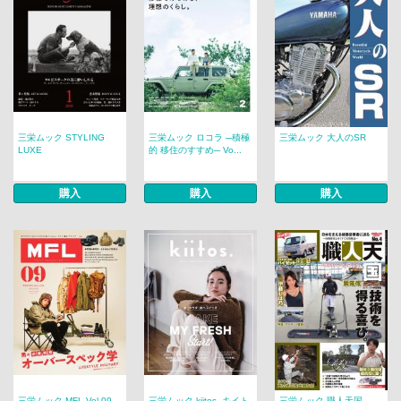
三栄ムック STYLING
三栄ムック ロコラ ─積極
三栄ムック 大人のSR
LUXE
的 移住のすすめ─ Vo...
購入
購入
購入
三栄ムック MFL Vol.09
三栄ムック kiitos. キイト
三栄ムック 職人天国