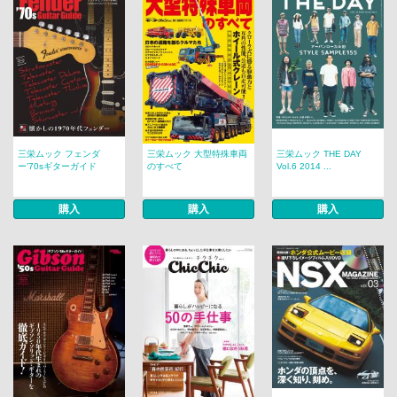
三栄ムック フェンダ
三栄ムック 大型特殊車両
三栄ムック THE DAY
ー’70sギターガイド
のすべて
Vol.6 2014 ...
購入
購入
購入