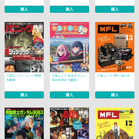
購入
購入
購入
三栄ムック パニック映画
三栄ムック ゆるキャン△
三栄ムック MFL Vol.13
大解剖
SEASON2 大解剖
購入
購入
購入