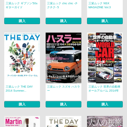
三栄ムック ギブソン’50s
三栄ムック chic chic -チ
三栄ムック NSX
ギターガイド
クチク- 5
MAGAZINE Vol.3
購入
購入
購入
三栄ムック THE DAY
三栄ムック スズキ ハスラ
三栄ムック 世界の自動車
2014 Summer...
ー
オールアルバム 2014年
購入
購入
購入