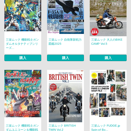
三栄ムック 機動戦士ガン
三栄ムック 自衛隊新戦力
三栄ムック 大人のBIKE
ダムオルタナティブシリ
図鑑2025
CAMP Vol.5
ーズ...
購入
購入
購入
三栄ムック 機動戦士ガン
三栄ムック BRITISH
三栄ムック FUDGE.jp
ダムユニコーン＆機動戦
TWIN Vol.2
Spin-of Bo...