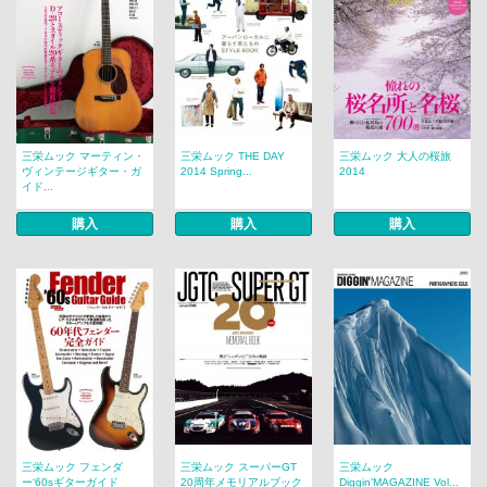
三栄ムック マーティン・
三栄ムック THE DAY
三栄ムック 大人の桜旅
ヴィンテージギター・ガ
2014 Spring...
2014
イド...
購入
購入
購入
三栄ムック フェンダ
三栄ムック スーパーGT
三栄ムック
ー‘60sギターガイド
20周年メモリアルブック
Diggin’MAGAZINE Vol...