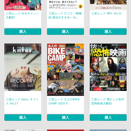
三栄ムック ゆるキャン△
三栄ムック ロコラ ─積極
三栄ムック MFL Vol.11
大解剖
的 移住のすすめ─ Vo...
購入
購入
購入
三栄ムック kiitos. キイト
三栄ムック 大人のBIKE
三栄ムック 懐かしの名作
ス Vol.17
CAMP 2020 F...
恐怖映画大解剖
購入
購入
購入