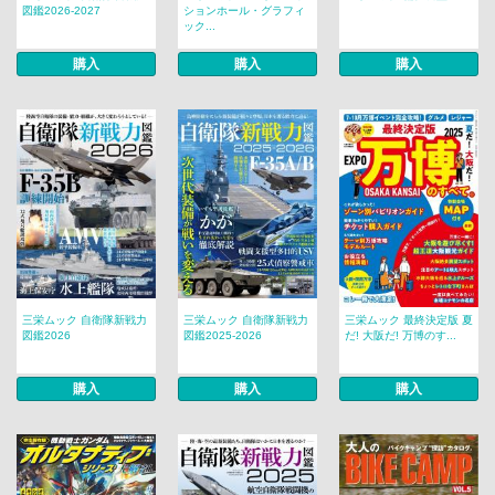
図鑑2026-2027
ションホール・グラフィ
ック...
購入
購入
購入
三栄ムック 自衛隊新戦力
三栄ムック 自衛隊新戦力
三栄ムック 最終決定版 夏
図鑑2026
図鑑2025-2026
だ! 大阪だ! 万博のす...
購入
購入
購入