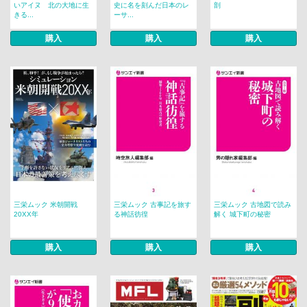
いアイヌ 北の大地に生
史に名を刻んだ日本のレ
剖
きる...
ーサ...
購入
購入
購入
三栄ムック 米朝開戦
三栄ムック 古事記を旅す
三栄ムック 古地図で読み
20XX年
る神話彷徨
解く 城下町の秘密
購入
購入
購入