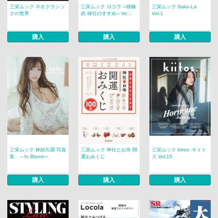
三栄ムック ネオクラシッ
三栄ムック ロコラ ─積極
三栄ムック Saku-La
クの世界
的 移住のすすめ─ Vo...
Vol.1
購入
購入
購入
三栄ムック 林紗久羅 写真
三栄ムック 神社とお寺 開
三栄ムック kiitos. キイト
集 ～In Bloom～
運おみくじ
ス Vol.15
購入
購入
購入