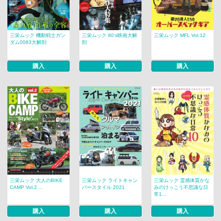
三栄ムック 機動戦士ガン
三栄ムック 80‘s映画大解
三栄ムック MFL Vol.12
ダム0083大解剖
剖
購入
購入
購入
三栄ムック 大人のBIKE
三栄ムック ライトキャン
三栄ムック 霊感体質かな
CAMP Vol.2 ...
パースタイル 2021
みのけっこう不思議な日
常1...
購入
購入
購入