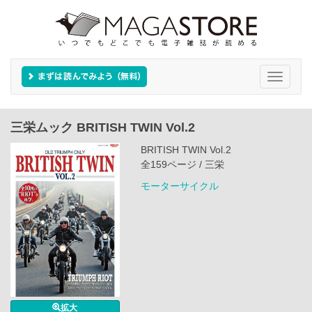
Toggle
navigati
三栄ムック BRITISH TWIN Vol.2
BRITISH TWIN Vol.2
全159ページ / 三栄
モーターサイクル
拡大