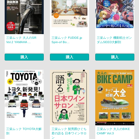
三栄ムック 大人のSR
三栄ムック FUDGE.jp
三栄ムック 機動戦士ガン
Vol.2 YAMAHA ...
Spin-of Bo...
ダムSEED大解剖
購入
購入
購入
三栄ムック TOYOTA大解
三栄ムック 髭男爵ひぐち
三栄ムック 大人のBIKE
剖
君の語る 日本ワインサロ
CAMP Vol.3
ン