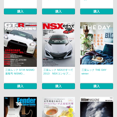
購入
購入
購入
三栄ムック GT-R NISMO
三栄ムック NSXのすべて
三栄ムック THE DAY
速報号 NISMO...
2013 NSXコンセプ...
winter
購入
購入
購入