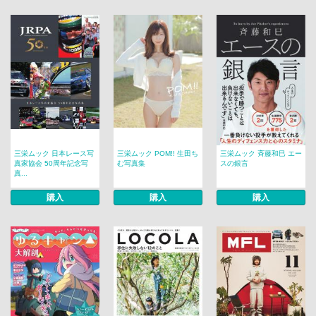
三栄ムック 日本レース写
三栄ムック POM!! 生田ち
三栄ムック 斉藤和巳 エー
真家協会 50周年記念写
む写真集
スの銀言
真...
購入
購入
購入