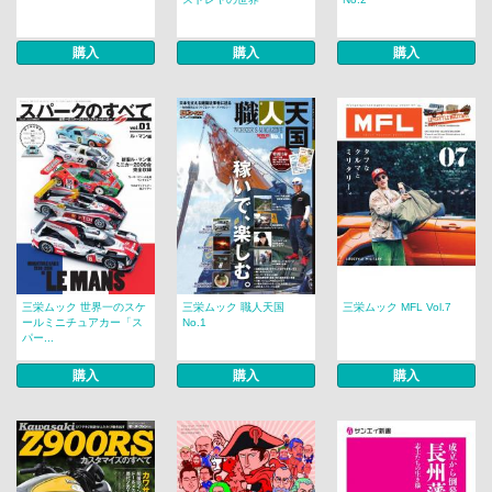
購入
購入
購入
三栄ムック 世界一のスケ
三栄ムック 職人天国
三栄ムック MFL Vol.7
ールミニチュアカー「ス
No.1
パー...
購入
購入
購入