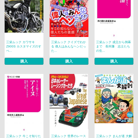
三栄ムック カワサキ
三栄ムック クイズでわか
三栄ムック 成立から倒幕
Z900S カスタマイズのす
る 偉人はみんなヘンだっ
まで 長州藩 志士たち
べ...
た...
の生...
購入
購入
購入
三栄ムック 今こそ知りた
三栄ムック 世界のレース
三栄ムック まんが道 大解