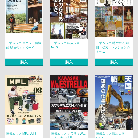
三栄ムック ロコラ ─積極
三栄ムック 職人天国
三栄ムック 時空旅人 別
的 移住のすすめ─ Vo...
No.3
冊 松方コレクションの
すべ...
購入
購入
購入
三栄ムック MFL Vol.8
三栄ムック カワサキWエ
三栄ムック 職人天国
ストレヤの世界
No.2