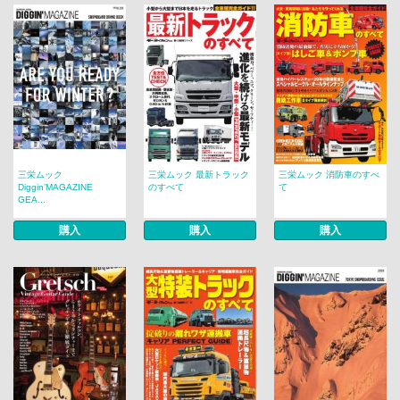
三栄ムック
三栄ムック 最新トラック
三栄ムック 消防車のすべ
Diggin’MAGAZINE
のすべて
て
GEA...
購入
購入
購入