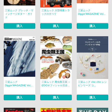
三栄ムック グレッチ・ヴ
三栄ムック 大型特装トラ
三栄ムック
ィンテージギター・ガイ
ックのすべて
Diggin’MAGAZINE Vol...
ド
購入
購入
購入
三栄ムック
三栄ムック 爬虫類王国 ～
三栄ムック chic chic レシ
Diggin’MAGAZINE Vol...
iZOOオフィシャル完全...
ピシリーズ コ...
購入
購入
購入