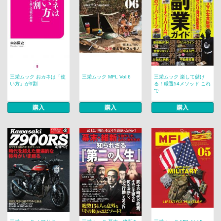
三栄ムック おカネは「使
三栄ムック MFL Vol.6
三栄ムック 楽して儲け
い方」が9割
る！厳選54メソッド これ
で...
購入
購入
購入