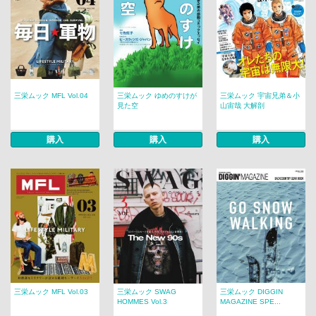
三栄ムック MFL Vol.04
三栄ムック ゆめのすけが
三栄ムック 宇宙兄弟＆小
見た空
山宙哉 大解剖
購入
購入
購入
三栄ムック MFL Vol.03
三栄ムック SWAG
三栄ムック DIGGIN
HOMMES Vol.3
MAGAZINE SPE...