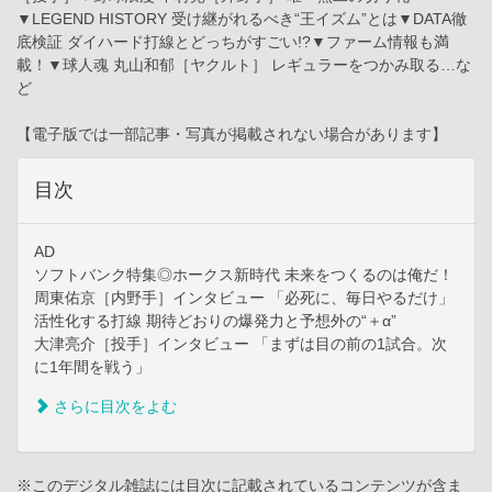
▼LEGEND HISTORY 受け継がれるべき“王イズム”とは▼DATA徹
底検証 ダイハード打線とどっちがすごい!?▼ファーム情報も満
載！▼球人魂 丸山和郁［ヤクルト］ レギュラーをつかみ取る…な
ど
【電子版では一部記事・写真が掲載されない場合があります】
目次
AD
ソフトバンク特集◎ホークス新時代 未来をつくるのは俺だ！
周東佑京［内野手］インタビュー 「必死に、毎日やるだけ」
活性化する打線 期待どおりの爆発力と予想外の“＋α”
大津亮介［投手］インタビュー 「まずは目の前の1試合。次
に1年間を戦う」
さらに目次をよむ
※このデジタル雑誌には目次に記載されているコンテンツが含ま