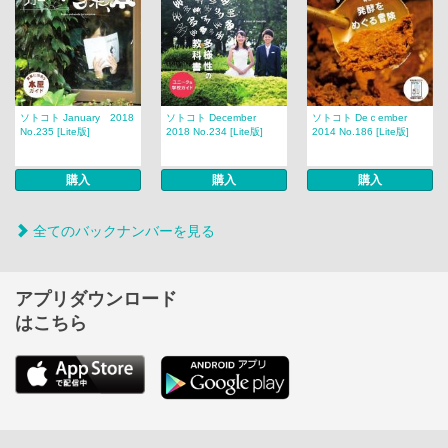
ソトコト January 2018
ソトコト December
ソトコト Deｃember
No.235 [Lite版]
2018 No.234 [Lite版]
2014 No.186 [Lite版]
購入
購入
購入
全てのバックナンバーを見る
アプリダウンロード
はこちら