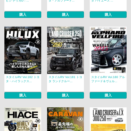
ビシ デリカD：...
タ・アルファード...
タ ハイエース ...
購入
購入
購入
スタイルRV Vol.182 トヨ
スタイルRV Vol.181 トヨ
スタイルRV Vol.180 アル
タ・ハイラックス...
タ ランドクルー...
ファード＆ヴェル...
購入
購入
購入