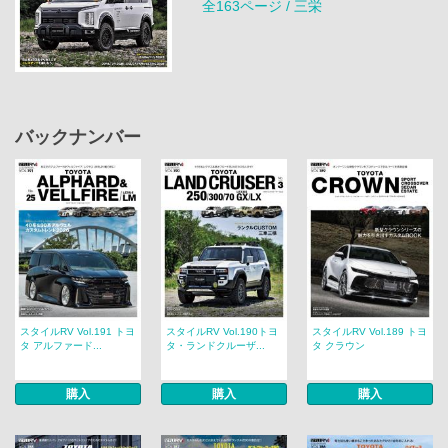
全163ページ / 三栄
バックナンバー
スタイルRV Vol.191 トヨ
スタイルRV Vol.190トヨ
スタイルRV Vol.189 トヨ
タ アルファード...
タ・ランドクルーザ...
タ クラウン
購入
購入
購入