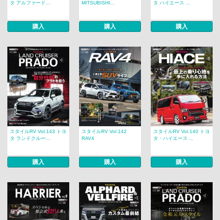
タ アルファード...
MITSUBISHI...
タ ハイエース ...
購入
購入
購入
スタイルRV Vol.143 トヨ
スタイルRV Vol.142
スタイルRV Vol.140 トヨ
タ ランドクルー...
RAV4
タ・ハイエース ...
購入
購入
購入