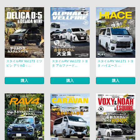
スタイルRV Vol.173 ミツ
スタイルRV Vol.172 トヨ
スタイルRV Vol.171 トヨ
ビシ デリカD：...
タ アルファード...
タ ハイエース ...
購入
購入
購入