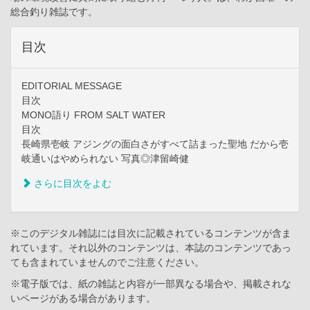
総合釣り雑誌です。
目次
EDITORIAL MESSAGE
目次
MONO語り FROM SALT WATER
目次
長崎県壱岐 アジングの面白さがすべて詰まった聖地 だから壱
岐通いはやめられない 写真◎津留崎健
さらに目次をよむ
※このデジタル雑誌には目次に記載されているコンテンツが含ま
れています。それ以外のコンテンツは、本誌のコンテンツであっ
ても含まれていませんのでご注意ください。
※電子版では、紙の雑誌と内容が一部異なる場合や、掲載されな
いページがある場合があります。