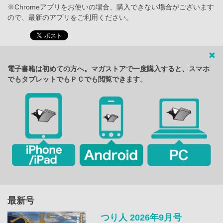
※Chromeアプリをお使いの場合、購入できない場合がございます
ので、最新のアプリをご利用ください。
電子書籍は初めての方へ。マガストアで一度購入すると、スマホ
でもタブレットでもＰＣでも閲覧できます。
最新号
つり人 2026年9月号