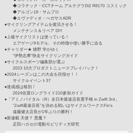
◆コラテック・CCTチーム アルテグラDi2 R8170 コスミック
◆アルゴン18・サムプロ
◆エヴァディオ・ぺガサスADR
●サイクリングアイテムを復活させる！
メンテナンス＆リペア DIY
●上級サイクリストは使っている！
エアゲージ9モデル、その特徴や使い勝手に迫る
●チャリダー★ 猪野 学がゆく
“伊勢志摩”快走サイクリングガイド
●サイクルスポーツ編集部が選ぶ
2023 10大プロダクトニュースプレイバック！
●2024シーズンはこの大会を目指せ！！
サイクルイベント37
●達成感は格別！
2024佐渡ロングライド210参加ガイド
●「アミノバイタル（R）全日本最速店長選手権 in Zwift 3rd」
“Zwift最速店長”を決める戦いはサイクルワークスFin’s
遠藤健太店長が1年ぶりの勝利！
●新連載 天使？ 悪魔？
疋田ハカセの電動モビリティ大研究