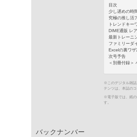
目次
少し遅めの時間
究極の推し活ア
トレンドキーワ
DIME通販 レア
最新トレーニン
ファミリーダイ
Excelの裏ワザ
次号予告
＜別冊付録＞ 
※このデジタル雑誌
テンツは、本誌のコ
※電子版では、紙の
す。
バックナンバー