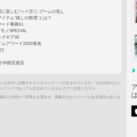
に楽しむ“ハイ活”にブームの兆し
イテム“推しの祭壇”とは？
ード事典51
モノSPECIAL
グギア35
ムアワード2023発表
22
小学館百貨店
には目次に記載されているコンテンツが含まれています。それ以外のコン
ンテンツであっても含まれていません のでご注意ください。
雑誌と内容が一部異なる場合や、掲載されないページがある場合がありま