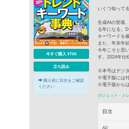
いくつ知ってる
生成AIの登場
る年になる。D
キーワードを
また、年末年
今年こそと思い
今すぐ購入 ¥700
す。2024年
立ち読み
※本号はデジ
※電子版には
購入前に目次をご確認
※電子版から
ください
ガジェット・ト
目次
AD