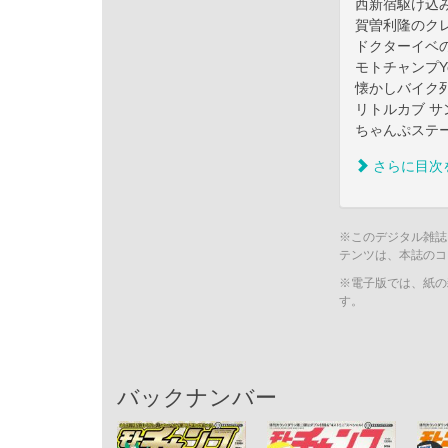
西新宿駆け込
賀曽利隆のク
ドクターイベの
モトチャンプY
懐かしバイク
リトルカブ 
ちゃんぷステ
さらに目次
※このデジタル雑誌
テンツは、本誌のコ
※電子版では、紙の
す。
バックナンバー