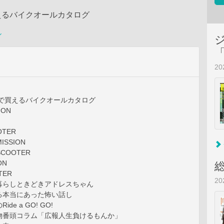
えるバイクオールカタログ
ル
2
本で買えるバイクオールカタログ
ION
OTER
MISSION
SCOOTER
ON
TER
2
暮らしときどきアドレスちゃん
る本当にあった怖い話し
de a GO! GO!
物番頭コラム「広報人生負けるもんか」