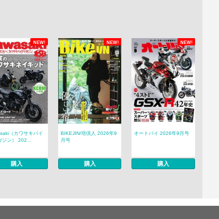
NEW!
NEW!
NEW!
asaki（カワサキバイ
BIKEJIN/培倶人 2026年9
オートバイ 2026年9月号
ジン） 202...
月号
購入
購入
購入