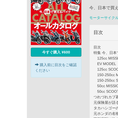
今、日本で買
モーターサイク
目次
目次
今すぐ購入 ¥600
特集 今、日
125cc MISS
EV MODEL
購入前に目次をご確認
125cc SCO
ください
150-250cc 
150-250cc 
50cc MISSI
50cc SCOO
つれづれカブ
元保険屋が語
タカハシゴーのRi
元ホンダの名