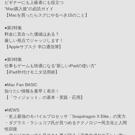
ビギナーにも上級者にも役立つ
“Mac購入後”の必読ガイド
【Macを買ったらスグにやるべき15のこと】
●第2特集
料金に見合った価値はある？
厳しい視点でジャッジします！
【Appleサブスク 辛口通信簿】
●第3特集
仕事もゲームも快適になる“新しいiPadの使い方”
【iPad外付けモニタ活用術】
●Mac Fan BASIC
知りたい情報を素早く表示！
【「ウィジェット」の基本・実践・応用】
●NEWS
・史上最強のモバイルプロセッサ「Snapdragon X Elite」の実力
・ダグラス・ラシュコフ氏が見つめるテクノロジー民主化と人間
性回復