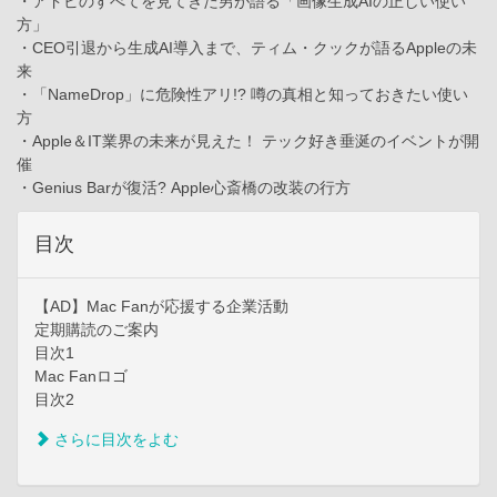
・アドビのすべてを見てきた男が語る「画像生成AIの正しい使い
方」
・CEO引退から生成AI導入まで、ティム・クックが語るAppleの未
来
・「NameDrop」に危険性アリ!? 噂の真相と知っておきたい使い
方
・Apple＆IT業界の未来が見えた！ テック好き垂涎のイベントが開
催
・Genius Barが復活? Apple心斎橋の改装の行方
目次
【AD】Mac Fanが応援する企業活動
定期購読のご案内
目次1
Mac Fanロゴ
目次2
さらに目次をよむ