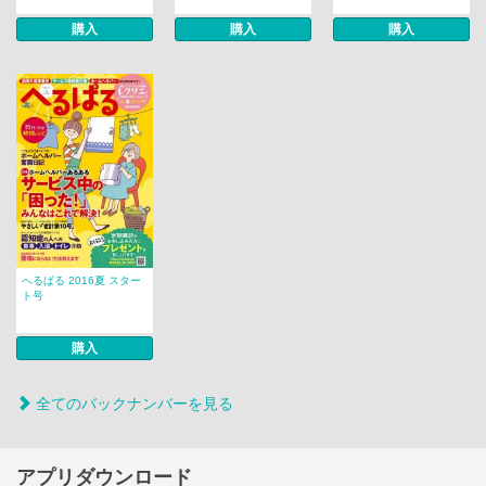
購入
購入
購入
へるぱる 2016夏 スター
ト号
購入
全てのバックナンバーを見る
アプリダウンロード