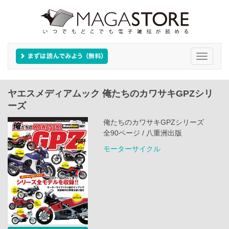
Toggle
navigati
ヤエスメディアムック 俺たちのカワサキGPZシリ
ーズ
俺たちのカワサキGPZシリーズ
全90ページ / 八重洲出版
モーターサイクル