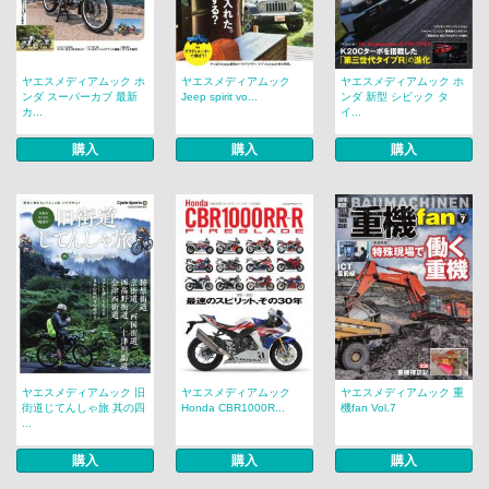
ヤエスメディアムック ホ
ヤエスメディアムック
ヤエスメディアムック ホ
ンダ スーパーカブ 最新
Jeep spirit vo...
ンダ 新型 シビック タ
カ...
イ...
購入
購入
購入
ヤエスメディアムック 旧
ヤエスメディアムック
ヤエスメディアムック 重
街道じてんしゃ旅 其の四
Honda CBR1000R...
機fan Vol.7
...
購入
購入
購入