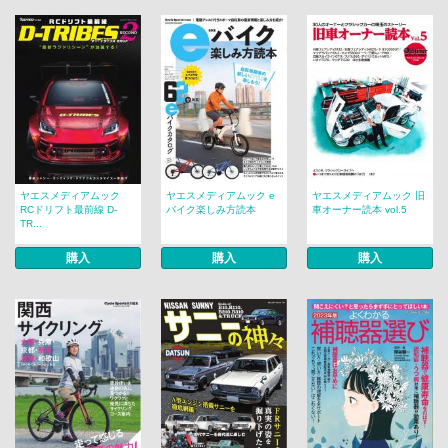
ヤエスメディアムック
ヤエスメディアムック e
ヤエスメディアムック 旧
RCドリフト最前線 D-
バイク楽しみ方読本
車オーナー読本 vol.5
TR...
購入
購入
購入