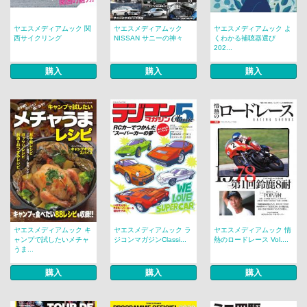
ヤエスメディアムック 関
ヤエスメディアムック
ヤエスメディアムック よ
西サイクリング
NISSAN サニーの神々
くわかる補聴器選び
202...
購入
購入
購入
ヤエスメディアムック キ
ヤエスメディアムック ラ
ヤエスメディアムック 情
ャンプで試したいメチャ
ジコンマガジンClassi...
熱のロードレース Vol....
うま...
購入
購入
購入