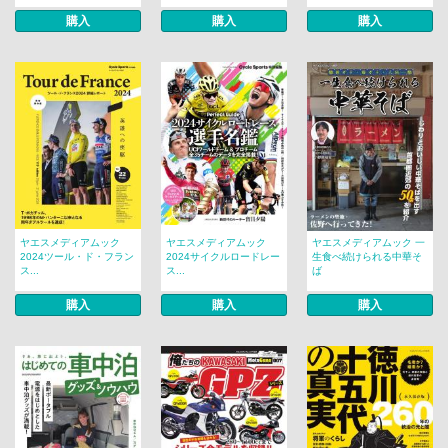
購入
購入
購入
ヤエスメディアムック
ヤエスメディアムック
ヤエスメディアムック 一
2024ツール・ド・フラン
2024サイクルロードレー
生食べ続けられる中華そ
ス...
ス...
ば
購入
購入
購入