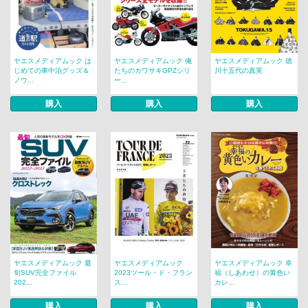
ヤエスメディアムック は
ヤエスメディアムック 俺
ヤエスメディアムック 徳
じめての車中泊グッズ＆
たちのカワサキGPZシリ
川十五代の真実
ノウ...
ー...
購入
購入
購入
ヤエスメディアムック 最
ヤエスメディアムック
ヤエスメディアムック 幸
旬SUV完全ファイル
2023ツール・ド・フラン
福（しあわせ）の黄色い
202...
ス...
カレ...
購入
購入
購入