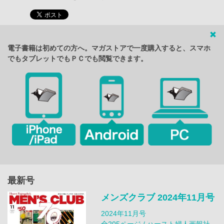
電子書籍は初めての方へ。マガストアで一度購入すると、スマホ
でもタブレットでもＰＣでも閲覧できます。
最新号
メンズクラブ 2024年11月号
2024年11月号
全205ページ / ハースト婦人画報社