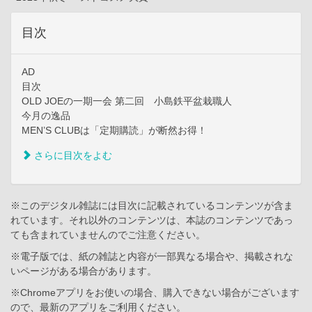
目次
AD
目次
OLD JOEの一期一会 第二回 小島鉄平盆栽職人
今月の逸品
MEN’S CLUBは「定期購読」が断然お得！
さらに目次をよむ
※このデジタル雑誌には目次に記載されているコンテンツが含ま
れています。それ以外のコンテンツは、本誌のコンテンツであっ
ても含まれていませんのでご注意ください。
※電子版では、紙の雑誌と内容が一部異なる場合や、掲載されな
いページがある場合があります。
※Chromeアプリをお使いの場合、購入できない場合がございます
ので、最新のアプリをご利用ください。