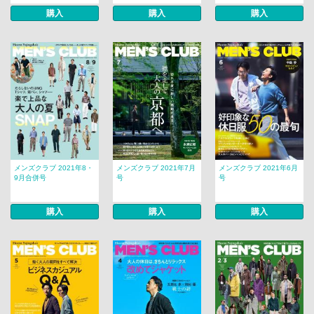
購入
購入
購入
メンズクラブ 2021年8・
メンズクラブ 2021年7月
メンズクラブ 2021年6月
9月合併号
号
号
購入
購入
購入