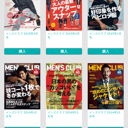
メンズクラブ 2015年3月
メンズクラブ 2015年2月
メンズクラブ 2015年1月
号
号
号
購入
購入
購入
メンズクラブ 2014年12
メンズクラブ 2014年11
メンズクラブ 2014年10
月号
月号
月号