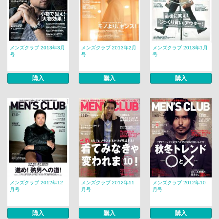
メンズクラブ 2013年3月
メンズクラブ 2013年2月
メンズクラブ 2013年1月
号
号
号
購入
購入
購入
メンズクラブ 2012年12
メンズクラブ 2012年11
メンズクラブ 2012年10
月号
月号
月号
購入
購入
購入