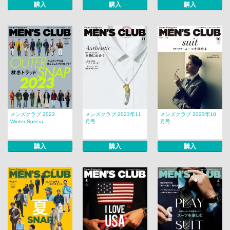
購入
購入
購入
メンズクラブ 2023
メンズクラブ 2023年11
メンズクラブ 2023年10
Winter Specia...
月号
月号
購入
購入
購入