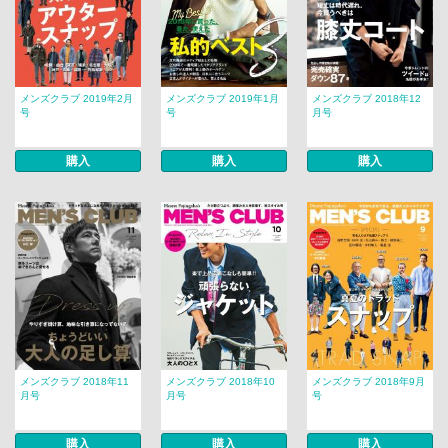
メンズクラブ 2019年2月
メンズクラブ 2019年1月
メンズクラブ 2018年12
号
号
月号
購入
購入
購入
メンズクラブ 2018年11
メンズクラブ 2018年10
メンズクラブ 2018年9月
月号
月号
号
購入
購入
購入