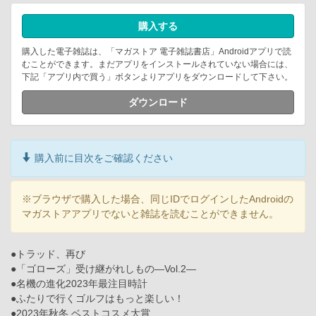
購入する
購入した電子雑誌は、「マガストア 電子雑誌書店」Androidアプリで読
むことができます。まだアプリをインストールされていない場合には、
下記「アプリ内で買う」ボタンよりアプリをダウンロードして下さい。
ダウンロード
購入前に目次をご確認ください
※ブラウザで購入した場合、同じIDでログインしたAndroidの
マガストアアプリでないと雑誌を読むことができません。
●トラッド、再び
●「ゴローズ」受け継がれしもの―Vol.2―
●名機の進化2023年最注目時計
●ふたりで行くゴルフはもっと楽しい！
●2023年秋冬 ベストコスメ大賞