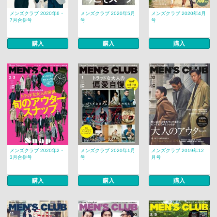
メンズクラブ 2020年6・
メンズクラブ 2020年5月
メンズクラブ 2020年4月
7月合併号
号
号
購入
購入
購入
メンズクラブ 2020年2・
メンズクラブ 2020年1月
メンズクラブ 2019年12
3月合併号
号
月号
購入
購入
購入