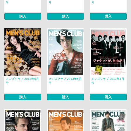
号
号
号
購入
購入
購入
メンズクラブ 2013年6月
メンズクラブ 2013年5月
メンズクラブ 2013年4月
号
号
号
購入
購入
購入