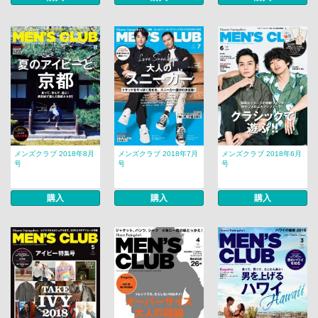
メンズクラブ 2018年8月
メンズクラブ 2018年7月
メンズクラブ 2018年6月
号
号
号
購入
購入
購入