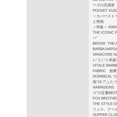
ーズの完成形
POCKET 
＜カバースト
と情熱
＜特集＞ RAK
THE ICON
ー”
BRIONI: T
BARBA NA
VANACOR
レ”という卓
VITALE BARB
FABRIC 創業
DORMEUIL “1
地“15.7”ふ
HARRISO
ズ”の定番BES
FOX BROT
THE STYLE
リュス、クー
SUPPER 