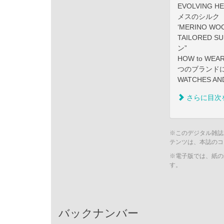
EVOLVING 
メスのシルク
‘MERINO WOO
TAILORED
ン”
HOW to WE
つのブランド
WATCHES 
さらに目次
※このデジタル雑誌
テンツは、本誌のコ
※電子版では、紙の
す。
バックナンバー