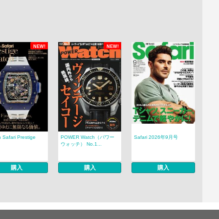
NEW!
NEW!
 Safari Prestige
POWER Watch（パワー
Safari 2026年9月号
.
ウォッチ） No.1...
購入
購入
購入