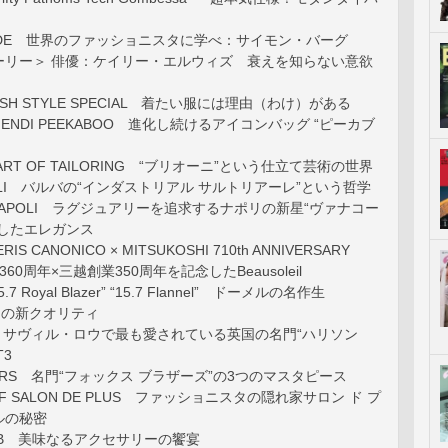
GUIDE 世界のファッショニスタに学べ：サイモン・バーグ
ーリー＞ 俳優：ケイリー・エルウィズ 衰えを知らない意欲
ISH STYLE SPECIAL 着たい服には理由（わけ）がある
IC FENDI PEEKABOO 進化し続けるアイコンバッグ “ピーカブ
HE ART OF TAILORING “ブリオーニ”という仕立て芸術の世界
POLI バルバの“インダストリアル サルトリアーレ”という哲学
E NAPOLI ラグジュアリーを追求するナポリの新星“ヴァナコー
越したエレガンス
ERIS CANONICO × MITSUKOSHI 710th ANNIVERSARY
360周年×三越創業350周年を記念したBeausoleil
5.7 Royal Blazer” “15.7 Flannel” ドーメルの名作生
たつの新クオリティ
NS サヴィル・ロウで最も愛されている英国の名門“ハリソン
T3
HERS 名門“フォックス ブラザーズ”の3つのマスタピース
 OF SALON DE PLUS ファッショニスタの隠れ家サロン ド プ
ルの秘密
CLUB 美味なるアクセサリーの饗宴