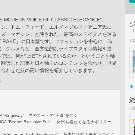
MODERN VOICE OF CLASSIC ELEGANCE”。
レン、トム・フォード、エルメネジルド・ゼニア氏に
ンズ・マガジン」と評された、最高のステイタスを誇る
2
E RAKE』の日本版です。ファッションを中心に、時
旅、グルメなど、全方位的なライフスタイル情報を提
では、何が“上質”とされているのか」ということを軸
ら翻訳した記事と日本独自のコンテンツを合わせ、世界
を合わせた質の高い情報を紹介していきます。
ン
2
M “Kingsway” 男のコートの“王道”を往く
LICA “Beams Exclusive Suit” 休日も着たくなるナポリスー
“Fifty Fathoms Tech Gombessa” 超本気仕様！モダンダイバ