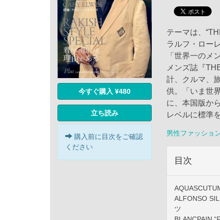
テーマは、“THE 
ラルフ・ロー
「世界一のメ
メンズ誌『TH
計、クルマ、
供。「いま世界
今すぐ購入 ¥480
に、本国版か
立ち読み
レベルに標準
男性ファッショ
購入前に目次をご確認
ください
目次
AQUASCUTU
ALFONSO SI
ツ
BLANCPAIN 