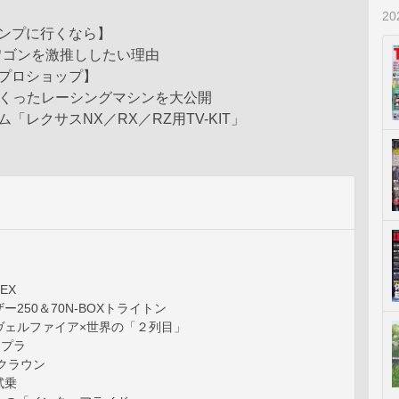
2
ャンプに行くなら】
ンを激推ししたい理由
プロショップ】
つくったレーシングマシンを大公開
「レクサスNX／RX／RZ用TV-KIT」
DEX
ー250＆70N-BOXトライトン
ヴェルファイア×世界の「２列目」
ープラ
×クラウン
試乗