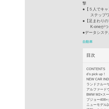
撃
●【５人でキ
ステップワゴ
●【足まわりの
K-oneが
●データシステム
自動車
目次
CONTENTS
d’s pick up！
NEW CAR IN
ランドクルーザ
アルファード
BMW M2×ス
プジョー408
ニューモデル