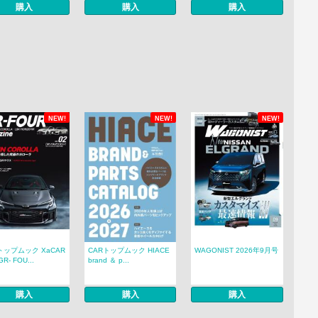
購入
購入
購入
NEW!
NEW!
NEW!
トップムック XaCAR
CARトップムック HIACE
WAGONIST 2026年9月号
R- FOU...
brand ＆ p...
購入
購入
購入