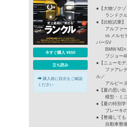
●【大物ゾクゾ
ランドクルーザ
●【比較試乗】
アルファード
vs メルセ
バーSV
BMW M2×
今すぐ購入 ¥650
プジョー40
●【ニューモデ
立ち読み
ファアレディＺ 
ル／
購入前に目次をご確認
アルピーヌA
ください
●【夏の思い出
模型・ミニカ
●【夏の特別学
ブレーキの基
●【整備して
自動車整備士