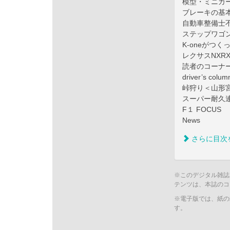
模型・ミニカ
ブレーキの基
自動車整備士
ステップワゴ
K-oneがつ
レクサスNXRXR
読者のコーナ
driver’s colum
峠狩り＜山形
スーパー耐久
F１ FOCUS
News
さらに目次
※このデジタル雑誌
テンツは、本誌のコ
※電子版では、紙の
す。