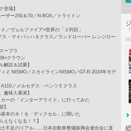
ク登場】
ー250＆70／N-BOX／トライトン
／ヴェルファイア×世界の「２列目」
デス・マイバッハＳクラス／ランドローバー レンジロー
2
スープラ
8×クラウン
ル解説＆試乗】
NISMO／スカイラインNISMO／GT-R 2024年モデ
110／メルセデス・ベンツＥクラス
、趣味人垂涎】
ーの「インターアライド」に行ってみた
習】
本のキ！を「ディクセル」に聞いた
もらえなくなる！？】
不足のリアル……日本自動車整備振興会連合会に直