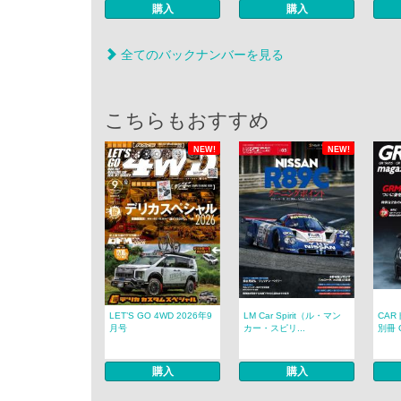
購入
購入
全てのバックナンバーを見る
こちらもおすすめ
NEW!
NEW!
LET’S GO 4WD 2026年9
LM Car Spirit（ル・マン
CAR
月号
カー・スピリ...
別冊 G
購入
購入