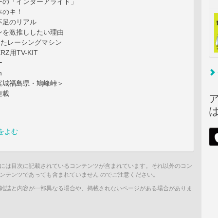
ーの「インターアライド」
本のキ！
不足のリアル
ンを激推ししたい理由
くったレーシングマシン
Z用TV-KIT
ー
n
宮城福島県・鳩峰峠＞
連載
をよむ
には目次に記載されているコンテンツが含まれています。それ以外のコン
ンテンツであっても含まれていません のでご注意ください。
雑誌と内容が一部異なる場合や、掲載されないページがある場合がありま