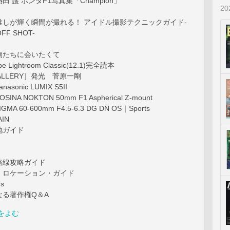
 護 ホンダF1写真集「Champion」
2
推しが輝く瞬間が撮れる！ アイドル撮影テクニックガイド-
FF SHOT-
物たちに会いたくて
Lightroom Classic(12.1)完全読本
 GALLERY］発光 菅原一剛
asonic LUMIX S5II
INA NOKTON 50mm F1 Aspherical Z-mount
MA 60-600mm F4.5-6.3 DG DN OS｜Sports
AIN
地ガイド
路線攻略ガイド
・ロケーション・ガイド
us
なる著作権Q＆A
をよむ