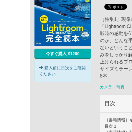
［特集1］現
「Lightroo
影時の感動を
のか、どんな
ないというこ
今すぐ購入 ¥1200
みをしっかり解決
上げられるプ
購入前に目次をご確認
サイズミラー
ください
8本」
カメラ・写真
目次
［書籍情報］キ
目次 1