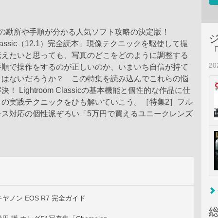
像の勘所や手順が分かる人気ソフト攻略の決定版！
m Classic（12.1）完全読本」現像テクニックを駆使して撮
伝えたいと思っても、写真のどこをどのように調整する
2
手順で操作をするのが正しいのか、いまいち自信が持て
とはないだろうか？ この特集を読み込んでこれらの悩
！ Lightroom Classicの基本機能と個性的な作品に仕
ロの実践テクニックをひも解いていこう。［特集2］フル
レス対応の個性派ぞろい「5万円で買えるユニークレンズ
ヤノン EOS R7 完全ガイド