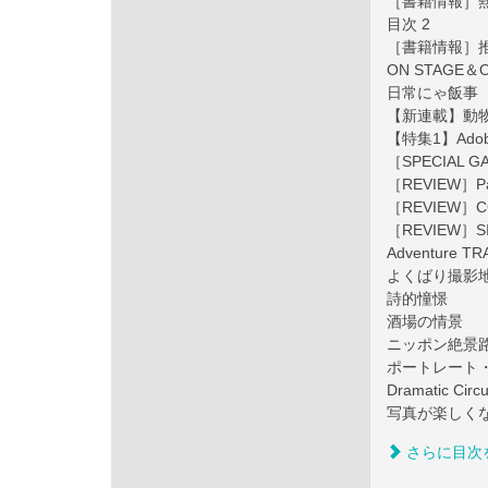
［書籍情報］熱田
目次 2
［書籍情報］
ON STAGE＆O
日常にゃ飯事
【新連載】動
【特集1】Adobe 
［SPECIAL
［REVIEW］Pan
［REVIEW］COS
［REVIEW］SIG
Adventure TR
よくばり撮影
詩的憧憬
酒場の情景
ニッポン絶景
ポートレート
Dramatic Circ
写真が楽しく
さらに目次