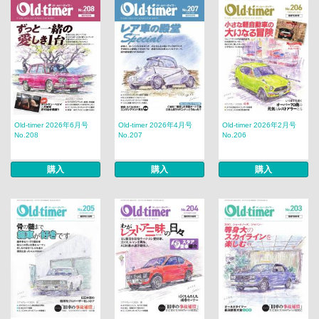
Old-timer 2026年6月号
Old-timer 2026年4月号
Old-timer 2026年2月号
No.208
No.207
No.206
購入
購入
購入