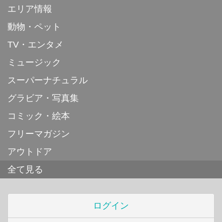
エリア情報
動物・ペット
TV・エンタメ
ミュージック
スーパーナチュラル
グラビア・写真集
コミック・絵本
フリーマガジン
アウトドア
全て見る
ログイン