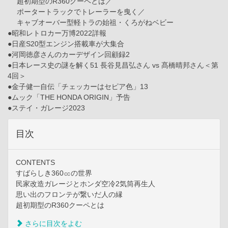
超初期型のR360クーペとは／
ポータートラックでトレーラーを曳く／
キャブオーバー型軽トラの始祖・くろがねベビー
●昭和レトロカー万博2022詳報
●日産S20型エンジン搭載車が大集合
●河岡徳彦さんのカーデザイン回顧録2
●日本レース史の謎を解く51 長谷見昌弘さん vs 髙橋晴邦さん＜第
4回＞
●金子健一自伝「チェッカーはセピア色」13
●ムック「THE HONDA ORIGIN」予告
●ステイ・ガレージ2023
目次
CONTENTS
すばらしき360㏄の世界
民家改造ガレージとホンダ空冷2気筒再生人
思い出のフロンテが繋いだ人の縁
超初期型のR360クーペとは
さらに目次をよむ