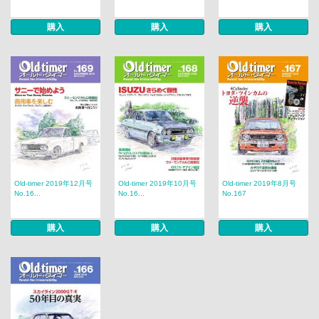
購入
購入
購入
Old-timer 2019年12月号
Old-timer 2019年10月号
Old-timer 2019年8月号
No.16...
No.16...
No.167
購入
購入
購入