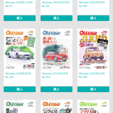
Old-timer 2025年12月号
Old-timer 2025年10月号
Old-timer 2025年8月号
No.20...
No.20...
No.203
購入
購入
購入
Old-timer 2025年6月号
Old-timer 2025年4月号
Old-timer 2025年2月号
No.202
No.201
No.200
購入
購入
購入