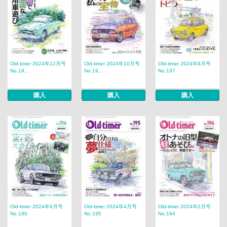
Old-timer 2024年12月号
Old-timer 2024年10月号
Old-timer 2024年8月号
No.19...
No.19...
No.197
購入
購入
購入
Old-timer 2024年6月号
Old-timer 2024年4月号
Old-timer 2024年2月号
No.196
No.195
No.194