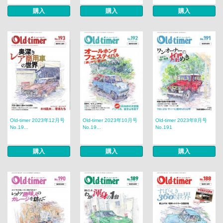
購入
購入
購入
Old-timer 2023年12月号
Old-timer 2023年10月号
Old-timer 2023年8月号
No.19...
No.19...
No.191
購入
購入
購入