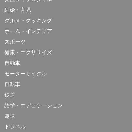
結婚・育児
グルメ・クッキング
ホーム・インテリア
スポーツ
健康・エクササイズ
自動車
モーターサイクル
自転車
鉄道
語学・エデュケーション
趣味
トラベル