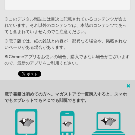
※このデジタル雑誌には目次に記載されているコンテンツが含ま
れています。それ以外のコンテンツは、本誌のコンテンツであっ
ても含まれていませんのでご注意ください。
※電子版では、紙の雑誌と内容が一部異なる場合や、掲載されな
いページがある場合があります。
※Chromeアプリをお使いの場合、購入できない場合がございます
ので、最新のアプリをご利用ください。
電子書籍は初めての方へ。マガストアで一度購入すると、スマホ
でもタブレットでもＰＣでも閲覧できます。