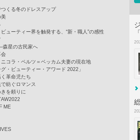
でつくる冬のドレスアップ
の美
る
ビューティー界を触発する、“新・職人”の感性
ツ
2
─森星の古民家へ
再会
＆ニコラ・ペルツ＝ベッカム夫妻の現在地
グ・ビューティー・アワード 2022」
拓く革命児たち
先で紡ぐロマンス
めきを頼りに
W2022
F ME
2
IVES