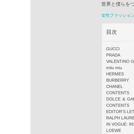
世界と僕らをつ
女性ファッショ
目次
GUCCI
PRADA
VALENTINO G
miiu miu
HERMES
BURBERRY
CHANEL
CONTENTS
DOLCE ＆ GA
CONTENTS
EDITOR’S LE
RALPH LAUR
IN VOGUE: I
LOEWE