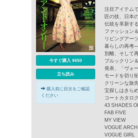
注目アイテム
匠の技、日本
伝統を革新す
ファッション＆
リビングアー
暮らしの再考─
別離、そして
今すぐ購入 ¥650
ブルックリン
発表、「ヴォー
立ち読み
モードを切り
クリーンな旅
購入前に目次をご確認
宝探しはきら
ください
コートカタログA
43 SHADES O
FAB FIVE
MY VIEW
VOGUE ARCH
VOGUE GIRL