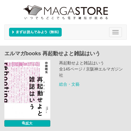
Toggle
navigati
エルマガbooks 再起動せよと雑誌はいう
再起動せよと雑誌はいう
全145ページ / 京阪神エルマガジン
社
総合・文藝
拡大