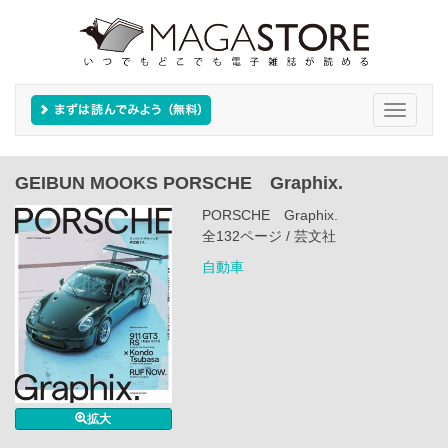
Toggle
navigati
GEIBUN MOOKS PORSCHE Graphix.
PORSCHE Graphix.
全132ページ / 芸文社
自動車
拡大