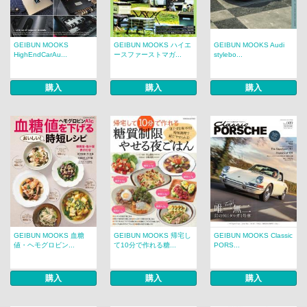
GEIBUN MOOKS
GEIBUN MOOKS ハイエ
GEIBUN MOOKS Audi
HighEndCarAu...
ースファーストマガ...
stylebo...
購入
購入
購入
GEIBUN MOOKS 血糖
GEIBUN MOOKS 帰宅し
GEIBUN MOOKS Classic
値・ヘモグロビン...
て10分で作れる糖...
PORS...
購入
購入
購入