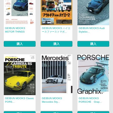
GEIBUN MOOKS
GEIBUN MOOKS ハイエ
GEIBUN MOOKS Audi
MOTOR THINGS
ースファーストマガ...
Stylebo...
購入
購入
購入
GEIBUN MOOKS Classic
GEIBUN MOOKS
GEIBUN MOOKS
PORS...
Mercedes Sty...
PORSCHE Grap...