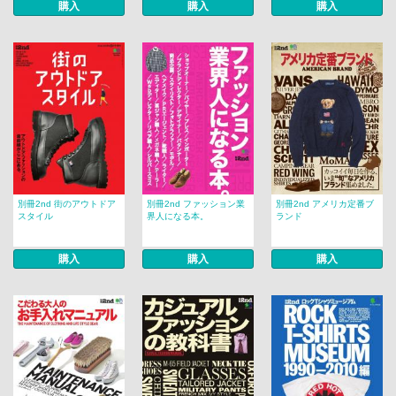
購入
購入
購入
別冊2nd 街のアウトドア
別冊2nd ファッション業
別冊2nd アメリカ定番ブ
スタイル
界人になる本。
ランド
購入
購入
購入