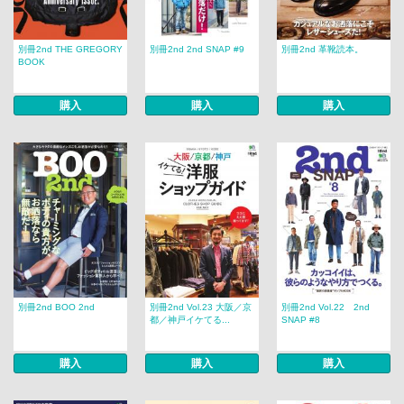
別冊2nd THE GREGORY
別冊2nd 2nd SNAP #9
別冊2nd 革靴読本。
BOOK
購入
購入
購入
別冊2nd BOO 2nd
別冊2nd Vol.23 大阪／京
別冊2nd Vol.22 2nd
都／神戸イケてる...
SNAP #8
購入
購入
購入