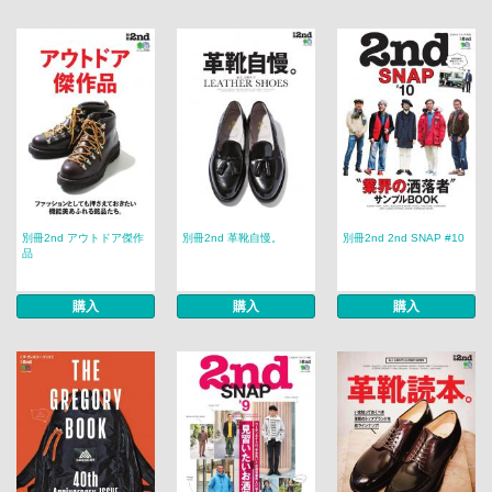
別冊2nd アウトドア傑作
別冊2nd 革靴自慢。
別冊2nd 2nd SNAP #10
品
購入
購入
購入