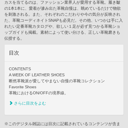
カスを当てるのは、ファッション業界人が愛用する革靴。履き皺
の1本1本に、愛着が滲み出た革靴自慢は、眺めているだけで物欲
を刺激される。また、それぞれのこだわりや今の気分が反映され
た、革靴コーディネイトSNAPも必見だ。その他、いつかは手に入
れたい定番革靴カタログや、欲しい１足が必ず見つかる革靴ショ
ップガイドも掲載。素材によって使い分ける、正しい革靴磨きも
伝授する。
目次
CONTENTS
A WEEK OF LEATHER SHOES
断然革靴派が愛してやまない自慢の革靴コレクション
Favorite Shoes
革靴におけるON/OFFの境界線。
さらに目次をよむ
※このデジタル雑誌には目次に記載されているコンテンツが含ま