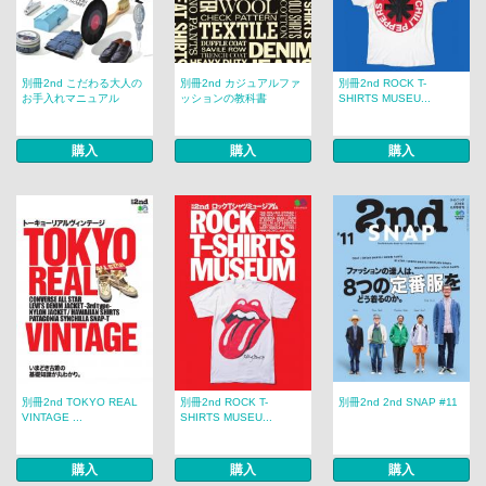
別冊2nd こだわる大人の
別冊2nd カジュアルファ
別冊2nd ROCK T-
お手入れマニュアル
ッションの教科書
SHIRTS MUSEU...
購入
購入
購入
別冊2nd TOKYO REAL
別冊2nd ROCK T-
別冊2nd 2nd SNAP #11
VINTAGE ...
SHIRTS MUSEU...
購入
購入
購入