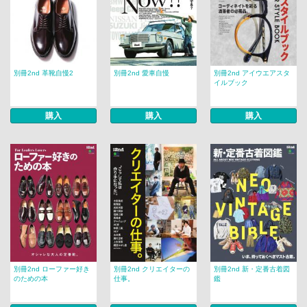
別冊2nd 革靴自慢2
別冊2nd 愛車自慢
別冊2nd アイウエアスタ
イルブック
購入
購入
購入
別冊2nd ローファー好き
別冊2nd クリエイターの
別冊2nd 新・定番古着図
のための本
仕事。
鑑