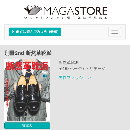
Toggle
navigati
別冊2nd 断然革靴派
断然革靴派
全165ページ / ヘリテージ
男性ファッション
拡大