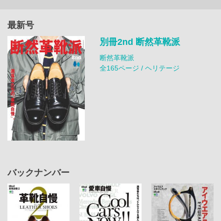
最新号
別冊2nd 断然革靴派
断然革靴派
全165ページ / ヘリテージ
バックナンバー