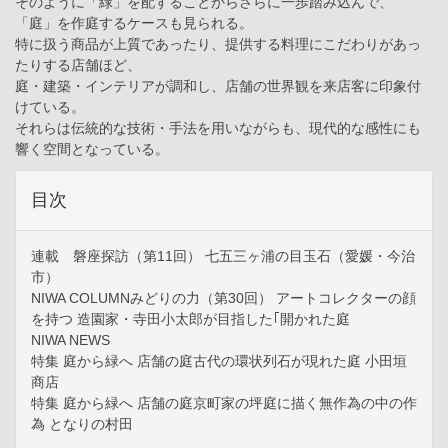
そのように「緑」を配することからさらに一歩踏み込んで、
「庭」を作庭するケースも見られる。
特に扱う商品が上質であったり、提供する料理にこだわりがあっ
たりする店舗ほど、
庭・建築・インテリアが調和し、店舗の世界観を来店客に印象付
けている。
それらは伝統的な技術・手法を用いながらも、現代的な感性にも
響く空間となっている。
目次
連載 磐座探訪（第11回） 七五三ヶ浦の目玉石（愛媛・今治
市）
NIWA COLUMNみどりの力（第30回） アートコレクターの顔
を持つ 造園家・寺田小太郎が目指した｢開かれた庭
NIWA NEWS
特集 庭から緑へ 店舗の庭古代の環状列石が現れた庭 小田垣
商店
特集 庭から緑へ 店舗の庭京町家の坪庭に描く無作為の中の作
為 となりの村田