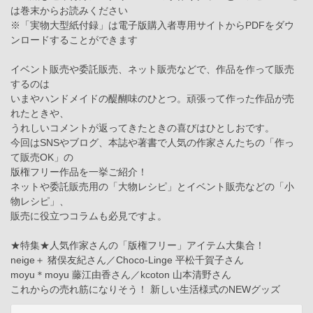
は巻末からお読みください
※「実物大型紙付録」は電子版購入者専用サイトからPDFをダウ
ンロードすることができます
イベント販売や委託販売、ネット販売などで、作品を作って販売
するのは
いまやハンドメイドの醍醐味のひとつ。頑張って作った作品が売
れたときや、
うれしいコメントが返ってきたときの喜びはひとしおです。
今回はSNSやブログ、本誌や著書で人気の作家さんたちの「作っ
て販売OK」の
版権フリー作品を一挙ご紹介！
ネットや委託販売用の「大物レシピ」とイベント販売などの「小
物レシピ」、
販売に役立つコラムも必見ですよ。
★特集★人気作家さんの「版権フリー」アイテム大集合！
neige＋ 猪俣友紀さん／Choco-Linge 平松千賀子さん
moyu＊moyu 藤江由香さん／kcoton 山本清野さん
これからの売れ筋になりそう！ 新しい生活様式のNEWグッズ