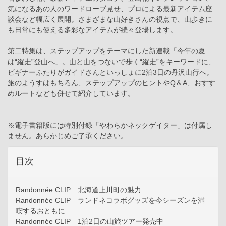
気になるあの人のワードローブ見せ、プロによる最新アイテム座
談会など幅広く展開。さまざまな山好きさんの視点で、山歩きに
も日常にも使える多彩なアイテムが続々登場します。
第二特集は、ステップアップをテーマにした新連載「今年の夏
は“縦走”登山へ」。山と山をつないで歩く“縦走”をキーワードに、
ビギナーふたりがガイドさんといっしょに2泊3日の丹沢山行へ。
旅のようすはもちろん、ステップアップのヒントやQ＆A、おすす
めルートなども併せて紹介しています。
※電子書籍版には特別付録「やわらかネックゲイター」は付属し
ません。あらかじめご了承ください。
目次
Randonnée CLIP 北海道上川町の魅力
Randonnée CLIP ランドネコラボグッズを今シーズンを満
喫するおともに
Randonnée CLIP 1泊2日の山旅ツアー発売中