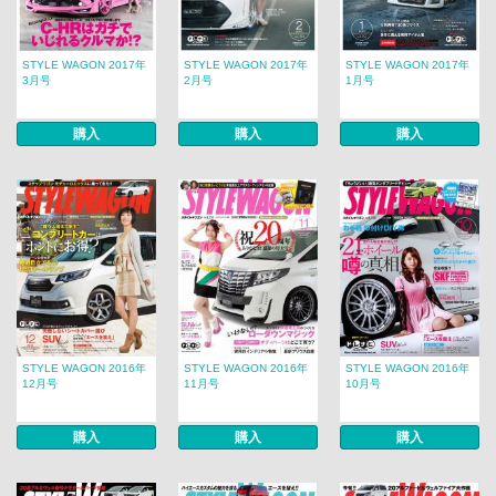
STYLE WAGON 2017年
STYLE WAGON 2017年
STYLE WAGON 2017年
3月号
2月号
1月号
購入
購入
購入
STYLE WAGON 2016年
STYLE WAGON 2016年
STYLE WAGON 2016年
12月号
11月号
10月号
購入
購入
購入