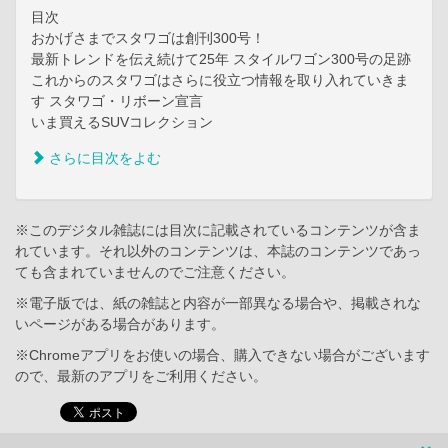
目次
おかげさまでスタワゴは創刊300号！
最新トレンドを伝え続けて25年 スタイルワゴン300号の足跡
これからのスタワゴはさらに役立つ情報を取り入れていきま
す スタワゴ・リボーン宣言
いま買えるSUVコレクション
さらに目次をよむ
※このデジタル雑誌には目次に記載されているコンテンツが含ま
れています。それ以外のコンテンツは、本誌のコンテンツであっ
ても含まれていませんのでご注意ください。
※電子版では、紙の雑誌と内容が一部異なる場合や、掲載されな
いページがある場合があります。
※Chromeアプリをお使いの場合、購入できない場合がございます
ので、最新のアプリをご利用ください。