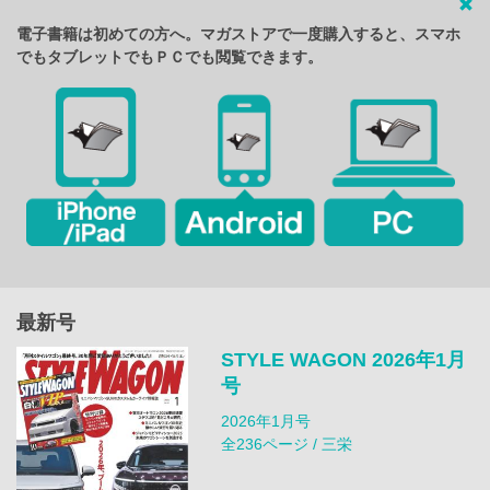
電子書籍は初めての方へ。マガストアで一度購入すると、スマホ
でもタブレットでもＰＣでも閲覧できます。
最新号
STYLE WAGON 2026年1月
号
2026年1月号
全236ページ / 三栄