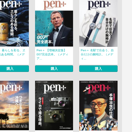
＋ 暮らしを彩る、ヱ
Pen＋ 【増補決定版】
Pen＋ 名駅で出会う、自
のある時間。（メデ
007完全読本。（メディ
分だけの腕時計。（メデ
ア...
ィ...
購入
購入
購入