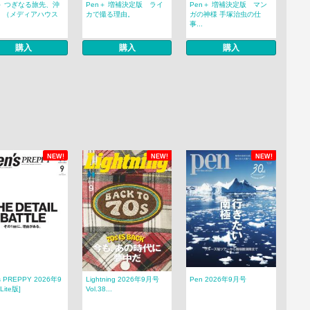
＋ つぎなる旅先、沖
Pen＋ 増補決定版 ライ
Pen＋ 増補決定版 マン
。（メディアハウス
カで撮る理由。
ガの神様 手塚治虫の仕
事...
購入
購入
購入
NEW!
NEW!
NEW!
s PREPPY 2026年9
Lightning 2026年9月号
Pen 2026年9月号
Lite版]
Vol.38...