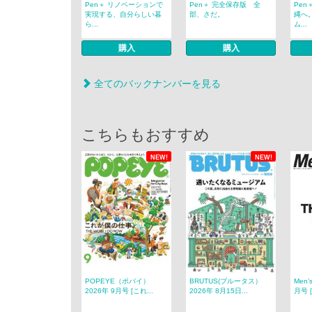
Pen＋ リノベーションで
Pen＋ 完全保存版 全
Pen
実現する、自分らしい暮
部、さだ。
縄へ
ら...
ム...
購入
購入
全てのバックナンバーを見る
こちらもおすすめ
NEW!
NEW!
POPEYE（ポパイ）
BRUTUS(ブルータス）
Men’
2026年 9月号 [これ...
2026年 8月15日...
月号 [