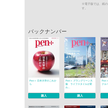
※電子版では、紙の
す。
バックナンバー
Pen＋ 日本大学のこれか
Pen＋ グラングリーン大
Pen
ら
阪 ライフスタイルが変
クル
わ...
購入
購入