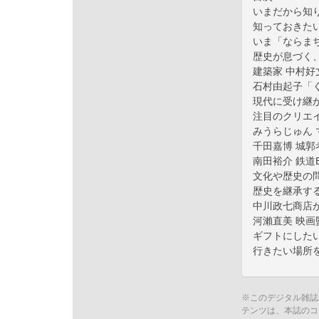
いまだから知
知っておきた
いま「ならま
歴史が息づく
建築家 中村好
石村由起子「
現代に受け継
注目のクリエ
みうらじゅん
千田嘉博 城郭
南田裕介 鉄道
文化や歴史の
歴史を継承す
中川政七商店
河瀨直美 映
ギフトにした
行きたい場所
※このデジタル雑誌
テンツは、本誌のコ