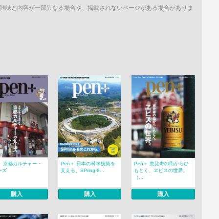
雑誌と内容が一部異なる場合や、掲載されないページがある場合がありま
＋ 京都カルチャー・
Pen＋ 日本の科学技術を
Pen＋ 恵比寿の街からひ
ーズ
支える、SPring-8...
もとく、ヱビスの世界。
（...
購入
購入
購入