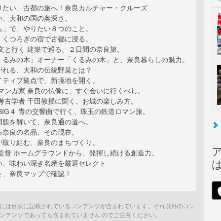
りたい、古都の旅へ！奈良カルチャー・クルーズ
い、大和の国の奥深さ。
ち」で、やりたい８つのこと。
、くつろぎの宿で古都に浸る。
文と行く 建築で巡る、２日間の奈良旅。
くるみの木」オーナー「くるみの木」と、奈良暮らしの魅力。
がれる、大和の伝統野菜とは？
イティブ拠点で、新境地を開く。
 マンガ家 奈良の仏像に、すぐ会いに行くべし。
考古学者 千田教授に聞く、お城の楽しみ方。
BIG４ 青の交響曲で行く、珠玉の鉄道ロマン旅。
問題を解いて、奈良通の道へ。
る奈良の名品、その現在。
が取り組む、奈良のまちづくり。
画監督 ホームグラウンドから、発揮し続ける創造力。
い、味わい深き名産を厳選セレクト
を、奈良マップで確認！
には目次に記載されているコンテンツが含まれています。それ以外のコン
ンテンツであっても含まれていません のでご注意ください。