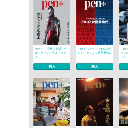
Pen＋ 【増補決定版】ウ
Pen＋ マーベルとDCで楽
Pen
ルトラマンを見よ（メデ
しむ、アメコミ映画新時...
ビス
ィ...
ィ...
購入
購入