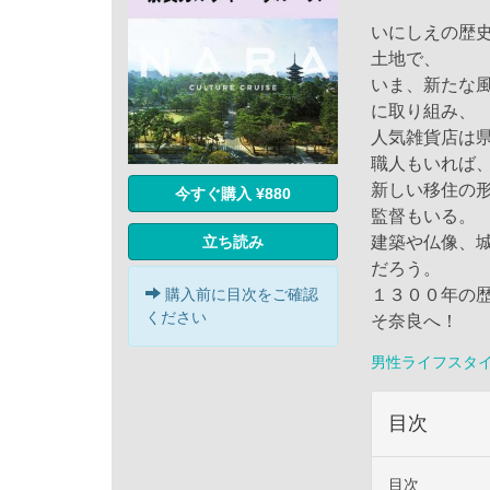
いにしえの歴
土地で、
いま、新たな風
に取り組み、
人気雑貨店は
職人もいれば
新しい移住の
今すぐ購入 ¥880
監督もいる。
立ち読み
建築や仏像、
だろう。
購入前に目次をご確認
１３００年の
ください
そ奈良へ！
男性ライフスタ
目次
目次