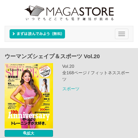
Toggle
navigati
ウーマンズシェイプ＆スポーツ Vol.20
Vol.20
全168ページ / フィットネススポー
ツ
スポーツ
拡大