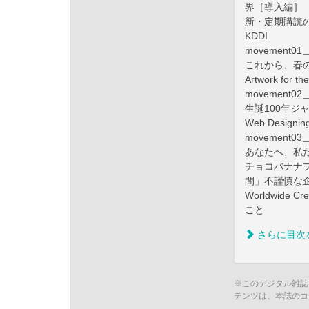
界［導入編］
新・定期購読の
KDDI
movemen
これから、春の
Artwork for t
movemen
生誕100年ジ
Web Design
movement
あなたへ、私
チョコバナナ
間」不謹慎な
Worldwide
こと
さらに目次
※このデジタル雑誌
テンツは、本誌のコ