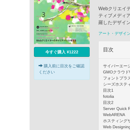
Webクリエイテ
ティブメディ
羅したデザイ
アート・デザイ
目次
今すぐ購入 ¥1222
購入前に目次をご確認
サイバーエー
ください
GMOクラウド
フォントプラ
シーズホステ
目次1
fotolia
目次2
Server Q
WebARENA
ホスティング
Web Desig