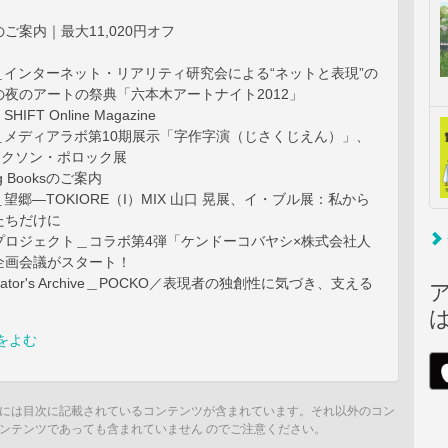
ご案内｜最大11,020円オフ
t01＿インターネット・リアリティ研究会による“ネットと表現”の
夜のアートの祭典「六本木アートナイト2012」
he SHIFT Online Magazine
t02＿メディアラボ第10期展示「字作字演（じさくじえん）」、
ャクソン・ポロック展
ing Booksのご案内
03＿望郷―TOKIORE（I）MIX 山口 晃展、イ・ブル展：私から
たちだけに
プロジェクト＿コラボ第4弾「ケンドーコバヤシ×株式会社人
企画会議がスタート！
 Creator's Archive＿POCKO／表現者の独創性に気づき、支える
をよむ
には目次に記載されているコンテンツが含まれています。それ以外のコン
ンテンツであっても含まれていません のでご注意ください。