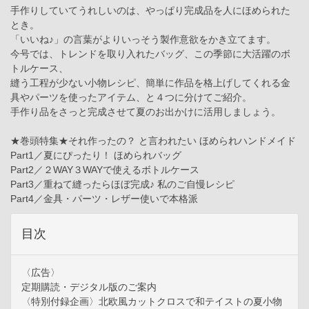
手作りしていてうれしいのは、やっぱり完成品を人にほめられた
とき。
「いいね♪」の言葉がよりいっそう製作意欲をかき立てます。
今号では、トレンドを取り入れたバッグ、この季節に大活躍のボ
トルケース、
縫う工程が少ない小物レシピ、簡単に作品を格上げしてくれる金
具やパーツを使ったアイテム、と４つに分けてご紹介。
手作り品をさっと完成させて夏のお出かけに活用しましょう。
★巻頭特集★それ作ったの？ と言われたい ほめられハンドメイド
Part1／夏にぴったり！ ほめられバッグ
Part2／２WAY３WAYで使えるボトルケース
Part3／重ねて縫ったらほぼ完成♪ 私のご自慢レシピ
Part4／金具・パーツ・レザー使いで本格派
目次
〈広告〉
定期購読・デジタル版のご案内
〈特別付録企画〉北欧風カットクロスで和テイストの夏小物