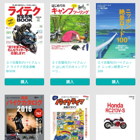
エイ出版社のバイクムッ
エイ出版社のバイクムッ
エイ出版社のバイクムッ
ク ライテク完全攻略
ク はじめてのキャンプツ
ク ニッポン絶景ロード
BOOK
ーリ...
100
購入
購入
購入