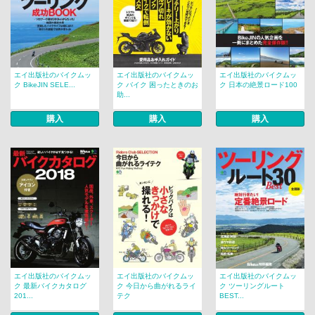
エイ出版社のバイクムッ
エイ出版社のバイクムッ
エイ出版社のバイクムッ
ク BikeJIN SELE...
ク バイク 困ったときのお
ク 日本の絶景ロード100
助...
購入
購入
購入
エイ出版社のバイクムッ
エイ出版社のバイクムッ
エイ出版社のバイクムッ
ク 最新バイクカタログ
ク 今日から曲がれるライ
ク ツーリングルート
201...
テク
BEST...