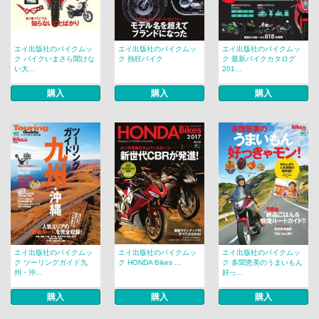
エイ出版社のバイクムッ
エイ出版社のバイクムッ
エイ出版社のバイクムッ
ク バイクいまさら聞けな
ク 熱狂バイク
ク 最新バイクカタログ
い大...
201...
購入
購入
購入
エイ出版社のバイクムッ
エイ出版社のバイクムッ
エイ出版社のバイクムッ
ク ツーリングガイド九
ク HONDA Bikes ...
ク 多聞恵美のうまいもん
州・沖...
好っ...
購入
購入
購入