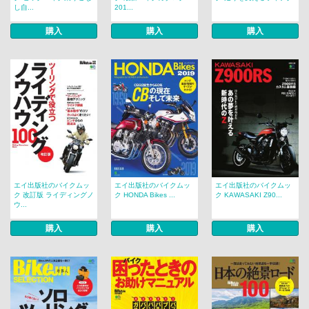
し自...
201...
購入
購入
購入
エイ出版社のバイクムッ
エイ出版社のバイクムッ
エイ出版社のバイクムッ
ク 改訂版 ライディングノ
ク HONDA Bikes ...
ク KAWASAKI Z90...
ウ...
購入
購入
購入