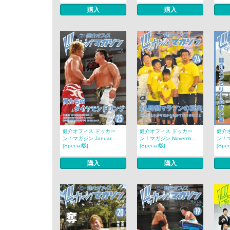
購入
購入
健介オフィス ドッカー
健介オフィス ドッカー
健介
ン！マガジン Januar...
ン！マガジン Novemb...
ン！マ
[Special版]
[Special版]
[Spec
購入
購入