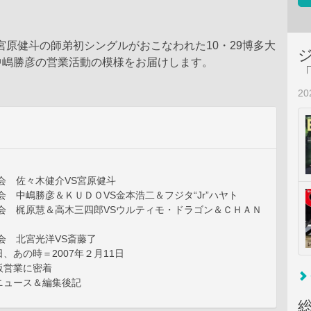
宮原健斗の師弟初シングルがおこなわれた10・29博多大
中嶋勝彦の営業活動の模様をお届けします。
2
大会 佐々木健介VS宮原健斗
大会 中嶋勝彦＆ＫＵＤＯVS金本浩二＆フジタ“Jr”ハヤト
大会 梶原慧＆高木三四郎VSウルティモ・ドラゴン＆ＣＨＡＮ
大会 北宮光洋VS斎藤了
、あの時＝2007年２月11日
阪営業に密着
ニュース＆編集後記