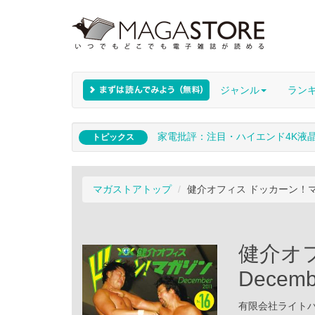
ジャンル
ラン
家電批評：注目・ハイエンド4K液
トピックス
マガストアトップ
健介オフィス ドッカーン！マガジン D
健介オ
Decemb
有限会社ライトハウス