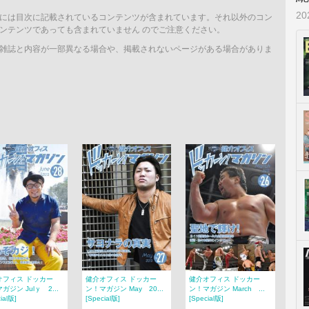
2
には目次に記載されているコンテンツが含まれています。それ以外のコン
ンテンツであっても含まれていません のでご注意ください。
雑誌と内容が一部異なる場合や、掲載されないページがある場合がありま
オフィス ドッカー
健介オフィス ドッカー
健介オフィス ドッカー
ガジン Julｙ 2...
ン！マガジン May 20...
ン！マガジン March ...
ial版]
[Special版]
[Special版]