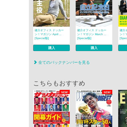
健介オフィス ドッカー
健介オフィス ドッカー
健介
ン！マガジン April ...
ン！マガジン March ...
ン！マ
[Special版]
[Special版]
[Spec
購入
購入
全てのバックナンバーを見る
こちらもおすすめ
NEW!
NEW!