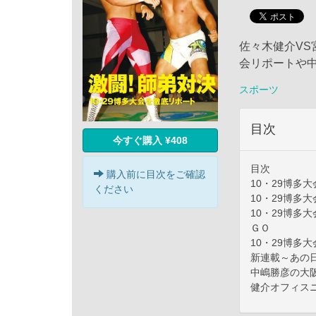
佐々木健介VS
会リポートや
スポーツ
目次
今すぐ購入 ¥408
目次
購入前に目次をご確認
10・29博多
ください
10・29博多
10・29博多
ＧＯ
10・29博多
新連載～あの日
中嶋勝彦の大
健介オフィス