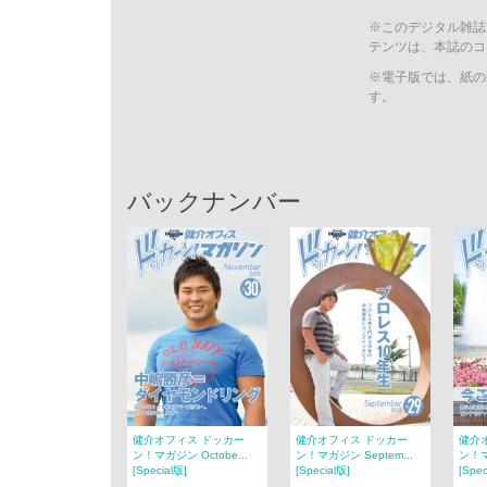
※このデジタル雑誌
テンツは、本誌のコ
※電子版では、紙の
す。
バックナンバー
健介オフィス ドッカー
健介オフィス ドッカー
健介
ン！マガジン Octobe...
ン！マガジン Septem...
ン！マ
[Special版]
[Special版]
[Spec