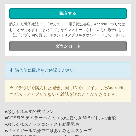
購入する
購入した電子雑誌は、「マガストア 電子雑誌書店」Androidアプリで読
むことができます。まだアプリをインストールされていない場合には、
下記「アプリ内で買う」ボタンよりアプリをダウンロードして下さい。
ダウンロード
購入前に目次をご確認ください
※ブラウザで購入した場合、同じIDでログインしたAndroidの
マガストアアプリでないと雑誌を読むことができません。
●おしゃれ軍団の秋プラン
●GOSSIP! テイラーvs.キミエの仁義なきSNSバトルの全貌
●おしゃれスナップコンテスト結果発表!
●バッドガール気分で中条あやみとエスケープ