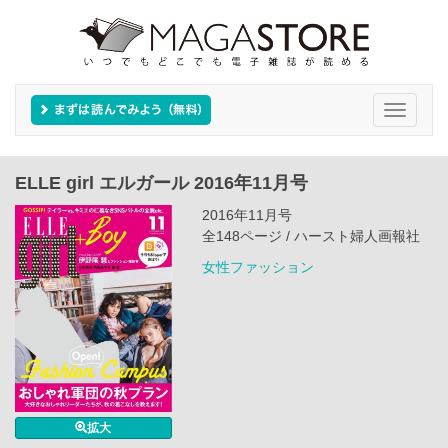
Toggle
navigati
ELLE girl エルガール 2016年11月号
2016年11月号
全148ページ / ハースト婦人画報社
女性ファッション
拡大