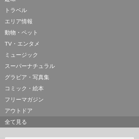
トラベル
エリア情報
動物・ペット
TV・エンタメ
ミュージック
スーパーナチュラル
グラビア・写真集
コミック・絵本
フリーマガジン
アウトドア
全て見る