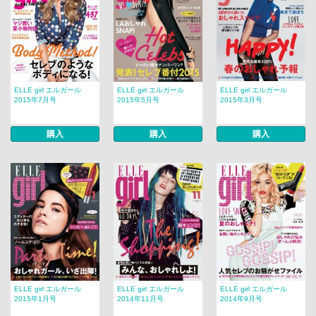
ELLE girl エルガール
ELLE girl エルガール
ELLE girl エルガール
2015年7月号
2015年5月号
2015年3月号
購入
購入
購入
ELLE girl エルガール
ELLE girl エルガール
ELLE girl エルガール
2015年1月号
2014年11月号
2014年9月号