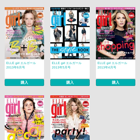
ELLE girl エルガール
ELLE girl エルガール
ELLE girl エルガール
2013年6月号
2013年5月号
2013年4月号
購入
購入
購入