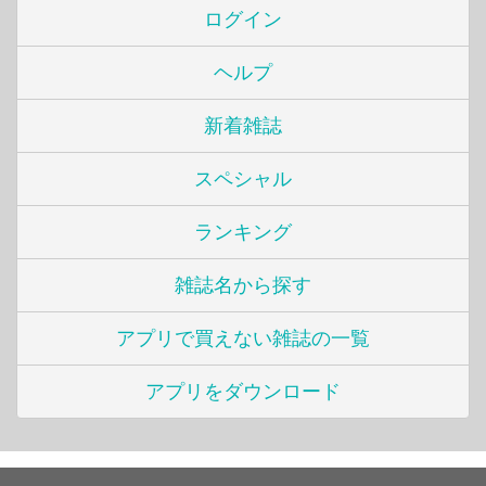
ログイン
ヘルプ
新着雑誌
スペシャル
ランキング
雑誌名から探す
アプリで買えない雑誌の一覧
アプリをダウンロード