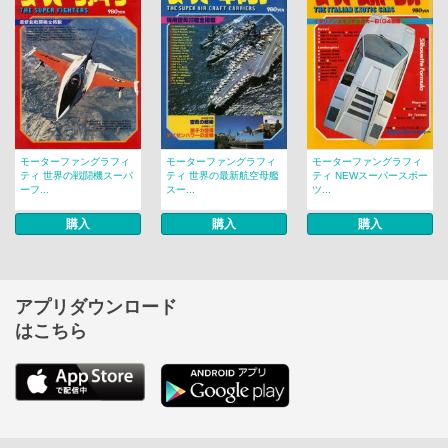
モーターファングラフィ
モーターファングラフィ
モーターファングラフィ
ティ 世界の戦闘機スーパ
ティ 世界の最新航空母艦
ティ NEWスーパースポー
ーフ...
スー...
ツ...
購入
購入
購入
アプリダウンロード
はこちら