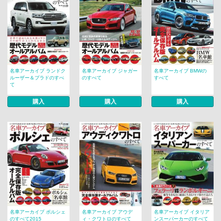
名車アーカイブ ランドク
名車アーカイブ ジャガー
名車アーカイブ BMWの
ルーザー＆プラドのすべ
のすべて
すべて
て
購入
購入
購入
名車アーカイブ ポルシェ
名車アーカイブ アウデ
名車アーカイブ イタリア
のすべて2015
ィ・クワトロのすべて
ンスーパーカーのすべて