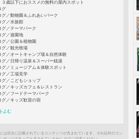
、３歳以下におススメの無料の屋内スポット
ログ
ログ／動物園＆ふれあいパーク
ログ／水族館
ログ／テーマパーク
ログ／遊園地
ログ／公園＆植物園
ログ／観光牧場
ログ／オートキャンプ場＆自然体験
ログ／日帰り温泉＆スーパー銭湯
ログ／ミュージアム＆体験スポット
ログ／工場見学
ログ／こどもショップ
ログ／キッズカフェ＆レストラン
ログ／フードテーマパーク
ログ／キッズ歓迎の宿
をよむ
には目次に記載されているコンテンツが含まれています。それ以外のコン
ンテンツであっても含まれていません のでご注意ください。