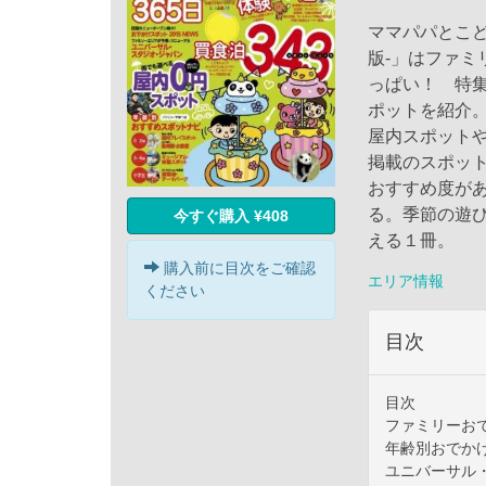
ママパパとこど
版-」はファ
っぱい！ 特
ポットを紹介
屋内スポットや
掲載のスポッ
おすすめ度が
る。季節の遊
今すぐ購入 ¥408
える１冊。
購入前に目次をご確認
エリア情報
ください
目次
目次
ファミリーおで
年齢別おでか
ユニバーサル