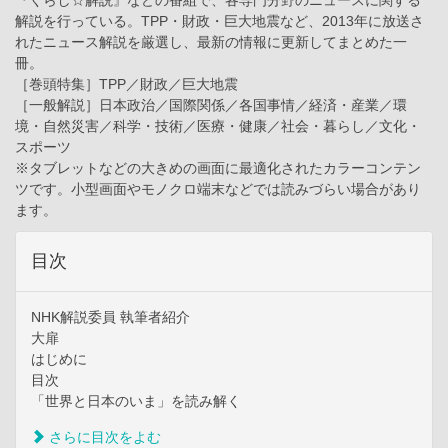
『くらし☆解説』などの番組で、各専門分野のニュースに関する
解説を行っている。TPP・財政・巨大地震など、2013年に放送さ
れたニュース解説を厳選し、最新の情報に更新してまとめた一
冊。
［巻頭特集］TPP／財政／巨大地震
［一般解説］日本政治／国際関係／各国事情／経済・産業／環
境・自然災害／科学・技術／医療・健康／社会・暮らし／文化・
スポーツ
※タブレットなどの大きめの画面に最適化されたカラーコンテン
ツです。小型画面やモノクロ端末などでは読みづらい場合があり
ます。
目次
NHK解説委員 執筆者紹介
大扉
はじめに
目次
「世界と日本のいま」を読み解く
さらに目次をよむ