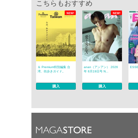
こちらもおすすめ
NEW!
NEW!
＆ Premium特別編集 台
anan（アンアン） 2026
ESS
湾、街歩きガイド。
年 8月19日号 N...
購入
購入