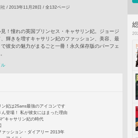
/ 2013年11月28日 / 全132ページ
必見！憧れの英国プリンセス・キャサリン妃。ジョージ
2
て、輝きを増すキャサリン妃のファッション、美容、最
まで彼女の魅力がまるごと一冊！永久保存版のパーフェ
す。
イル
ン妃は25ans最強のアイコンです
さん登場！ 私が彼女にはまった理由
マ”キャサリン妃の時代
図
ァッション・ダイアリー 2013年