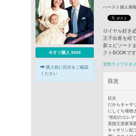
ハースト婦人画報社 
ロイヤル好き
王子出産を経
新エピソード
クトBOOKで
今すぐ購入 ¥509
女性ライフスタ
購入前に目次をご確認
ください
目次
目次
だからキャサリ
にしぐち瑞穂
“世紀のエレマ
英国王室家系
キャサリン妃フ