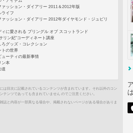
ル・アイテム
ァッション・ダイアリー 2011＆2012年版
ルライフ
ァッション・ダイアリー 2012年ダイヤモンド・ジュビリ
ィに愛される プリングル オブ スコットランド
サリン妃”コーディネート講座
しろグッズ・コレクション
ントの世界
ビューティの最新事情
リン本
の道
には目次に記載されているコンテンツが含まれています。それ以外のコン
ンテンツであっても含まれていません のでご注意ください。
雑誌と内容が一部異なる場合や、掲載されないページがある場合がありま