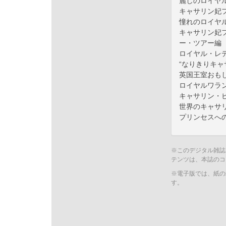
麗しのロイヤ
キャサリン妃フ
憧れのロイヤ
キャサリン妃フ
ー・ツアー編
ロイヤル・レデ
“なりきりキャ
英国王室おも
ロイヤルワラ
キャサリン・
世界のキャサ
プリンセスへ
※このデジタル雑誌
テンツは、本誌のコ
※電子版では、紙の
す。