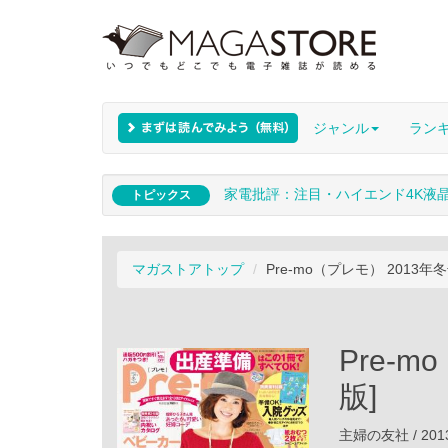
ジャンル
ラン
家電批評：注目・ハイエンド4K液
トピックス
マガストアトップ
Pre-mo（プレモ） 2013年冬号 
Pre-m
版]
主婦の友社 / 201