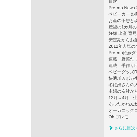
目次
Pre-mo News S
ベビーカー＆
お産の予想と
産後の1カ月
妊娠 出産 育
安定期からお
2012年人気
Pre-mo妊娠
連載 野菜た
連載 手作りf
ベビーグッズRA
快適ポカポカ
冬妊婦さんの
主婦の友社か
12月→4月 
あったかねん
オーガニック
Oh!プレモ
さらに目次