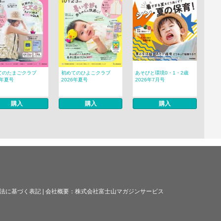
てのたまごクラブ
初めてのひよこクラブ
あそびと環境0・1・2歳
6年夏号
2026年夏号
2026年7月号
購入
購入
購入
法に基づく表記
|
会社概要：
株式会社富士山マガジンサービス