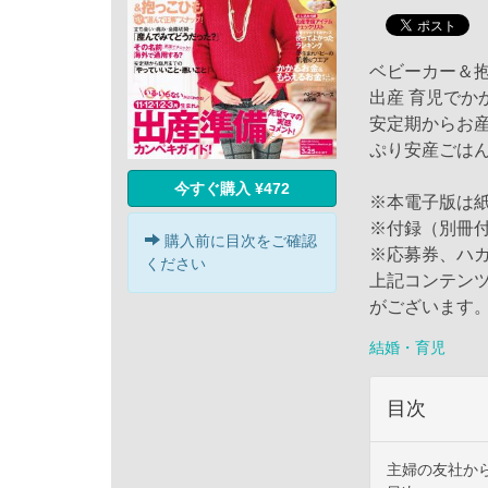
ベビーカー＆
出産 育児でか
安定期からお
ぷり安産ごは
今すぐ購入 ¥472
※本電子版は
※付録（別冊
購入前に目次をご確認
※応募券、ハ
ください
上記コンテン
がございます
結婚・育児
目次
主婦の友社か