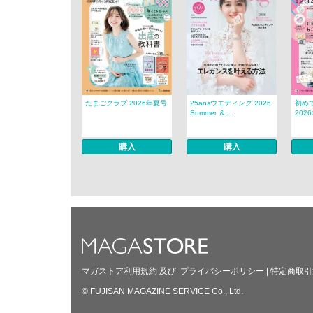
たまごクラブ 2026年夏号
25ansウエディング 2026
初め
Summer ＆...
202
購入
購入
マガストア利用規約
及び
プライバシーポリシー
|
特定商取引
© FUJISAN MAGAZINE SERVICE Co., Ltd.