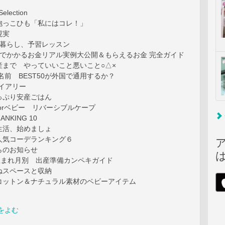
election
抱っこひも「私にはコレ！」
現実
の暮らし、予習レッスン
児でかかるお金リアル実例大公開＆もらえるお金 完全ガイド
産まで やっていいこと悪いこと○△×
の名前 BEST50が外国で通用するか？
ダイアリー
っぷり安産ごはん
orベビー リバーシブルケープ
NKING 10
生活、始めましょ
人気コーデランキング６
らのお知らせ
生まれ月別 出産準備カンペキガイド
ねスペースと収納
コットン＆ナチュラル素材のベビーアイテム
をよむ