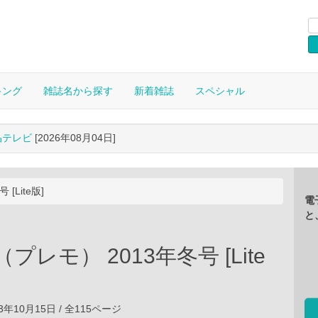
キング
雑誌名から探す
新着雑誌
スペシャル
晶テレビ
[2026年08月04日]
[Lite版]
電
と
o（プレモ） 2013年冬号 [Lite
3年10月15日 / 全115ページ