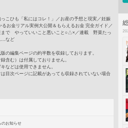
抱っこひも「私にはコレ！」／お産の予想と現実／妊娠
かるお金リアル実例大公開＆もらえるお金 完全ガイド／
2
産まで やっていいこと悪いこと○△×／連載 野菜たっ
ん…など
紙版の編集ページの約半数を収録しております。
付録含む）は付属しておりません。
ガキなどは使用できません。
ツは目次ページに記載があっても収録されていない場合
。
らのお知らせ