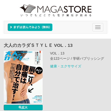
Toggle
navigati
大人のカラダＳＴＹＬＥ VOL．13
VOL．13
全122ページ / 学研パブリッシング
健康・エクササイズ
拡大