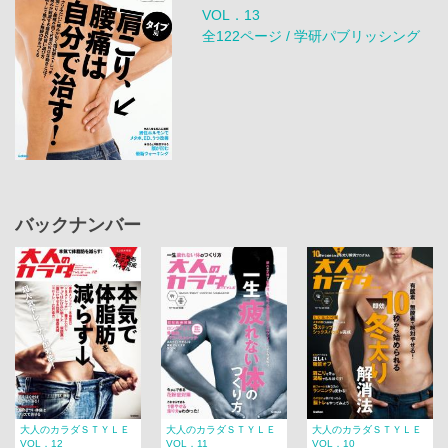
VOL．13
全122ページ / 学研パブリッシング
バックナンバー
大人のカラダＳＴＹＬＥ
大人のカラダＳＴＹＬＥ
大人のカラダＳＴＹＬＥ
VOL．12
VOL．11
VOL．10