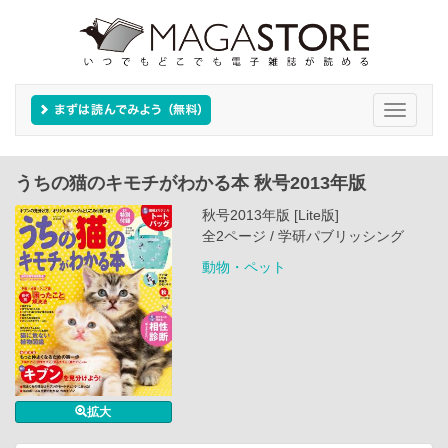
Toggle
navigati
うちの猫のキモチがわかる本 秋号2013年版
秋号2013年版 [Lite版]
全2ページ / 学研パブリッシング
動物・ペット
拡大