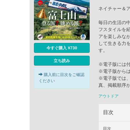
ネイチャー＆
毎日の生活の中
フスタイルを
アを楽しみな
して生きる力
今すぐ購入 ¥730
す。
立ち読み
※電子版には
※電子版から
購入前に目次をご確認
※電子版では
ください
真、掲載順序
アウトドア
目次
目次