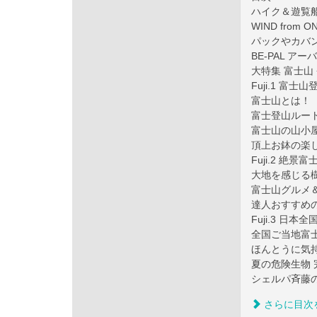
ハイク＆遊覧船
WIND from O
パックやカバ
BE-PAL アー
大特集 富士山
Fuji.1 富
富士山とは！
富士登山ルー
富士山の山小
頂上お鉢の楽
Fuji.2 絶
大地を感じる
富士山グルメ
達人おすすめ
Fuji.3 日
全国ご当地富士
ほんとうに気
夏の危険生物
シェルパ斉藤
さらに目次