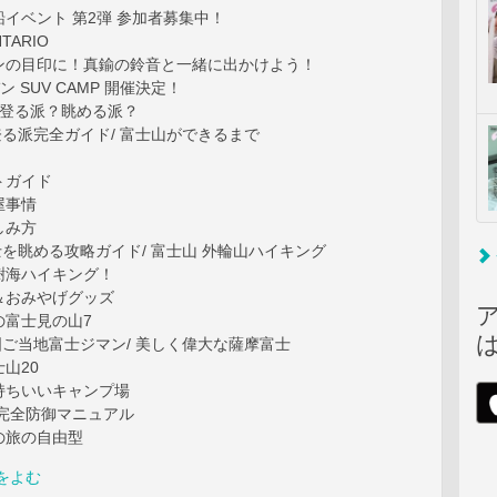
イベント 第2弾 参加者募集中！
NTARIO
ンの目印に！真鍮の鈴音と一緒に出かけよう！
バン SUV CAMP 開催決定！
 登る派？眺める派？
士山登る派完全ガイド/ 富士山ができるまで
トガイド
屋事情
しみ方
景富士を眺める攻略ガイド/ 富士山 外輪山ハイキング
樹海ハイキング！
＆おみやげグッズ
の富士見の山7
本全国ご当地富士ジマン/ 美しく偉大な薩摩富士
山20
持ちいいキャンプ場
 完全防御マニュアル
の旅の自由型
をよむ