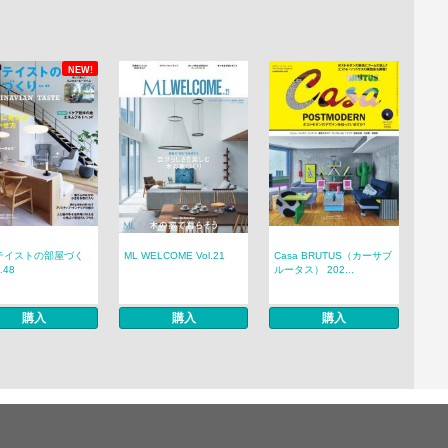
NEW!
テイストの部屋づく
ML WELCOME Vol.21
Casa BRUTUS（カーサブ
.48
ルータス） 202...
購入
購入
購入