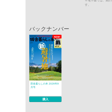
※電子版では、紙の
す。
バックナンバー
NEW!
田舎暮らしの本 2026年9
月号
購入