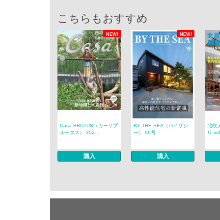
こちらもおすすめ
NEW!
NEW!
Casa BRUTUS（カーサブ
BY THE SEA（バイザシ
北欧
ルータス） 202...
ー） 96号
り vol
購入
購入